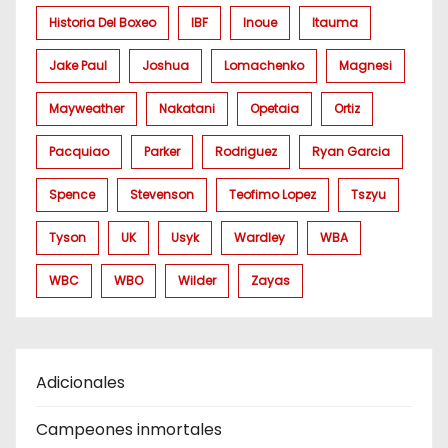
Historia Del Boxeo
IBF
Inoue
Itauma
Jake Paul
Joshua
Lomachenko
Magnesi
Mayweather
Nakatani
Opetaia
Ortiz
Pacquiao
Parker
Rodriguez
Ryan Garcia
Spence
Stevenson
Teofimo Lopez
Tszyu
Tyson
UK
Usyk
Wardley
WBA
WBC
WBO
Wilder
Zayas
Adicionales
Campeones inmortales