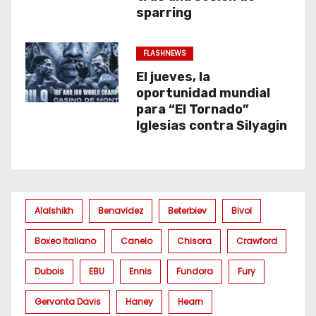
sparring
FLASHNEWS
El jueves, la
oportunidad mundial
para “El Tornado”
Iglesias contra Silyagin
Alalshikh
Benavidez
Beterbiev
Bivol
Boxeo Italiano
Canelo
Chisora
Crawford
Dubois
EBU
Ennis
Fundora
Fury
Gervonta Davis
Haney
Hearn