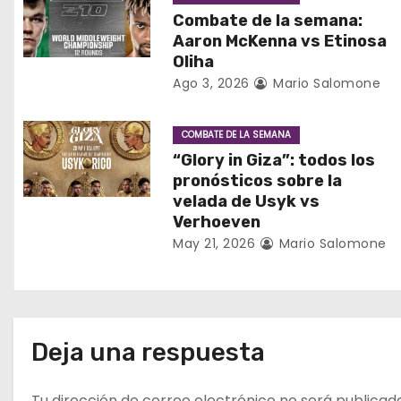
i
Combate de la semana:
Aaron McKenna vs Etinosa
ó
Oliha
n
Ago 3, 2026
Mario Salomone
d
COMBATE DE LA SEMANA
e
“Glory in Giza”: todos los
pronósticos sobre la
e
velada de Usyk vs
Verhoeven
n
May 21, 2026
Mario Salomone
t
r
a
Deja una respuesta
d
Tu dirección de correo electrónico no será publicad