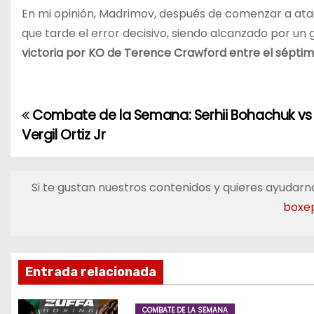
En mi opinión, Madrimov, después de comenzar a a
que tarde el error decisivo, siendo alcanzado por un go
victoria por KO de Terence Crawford entre el séptimo
Combate de la Semana: Serhii Bohachuk vs
N
Vergil Ortiz Jr
a
v
Si te gustan nuestros contenidos y quieres ayudarno
e
boxe
g
a
Entrada relacionada
c
COMBATE DE LA SEMANA