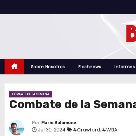
S
a
l
t
a
r
a
l
Sobre Nosotros
Flashnews
Informes
c
o
n
COMBATE DE LA SEMANA
t
Combate de la Semana
e
n
i
Por
Mario Salomone
Jul 30, 2024
#Crawford
,
#WBA
d