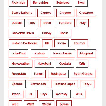
Alalshikh
Benavidez
Beterbiev
Bivol
Boxeo Italiano
Canelo
Chisora
Crawford
Dubois
EBU
Ennis
Fundora
Fury
Gervonta Davis
Haney
Hearn
Historia Del Boxeo
IBF
Inoue
Itauma
Jake Paul
Joshua
Lomachenko
Magnesi
Mayweather
Nakatani
Opetaia
Ortiz
Pacquiao
Parker
Rodriguez
Ryan Garcia
Spence
Stevenson
Teofimo Lopez
Tszyu
Tyson
UK
Usyk
Wardley
WBA
WBC
WBO
Wilder
Zayas