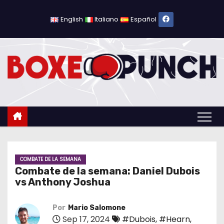
S
a
English
Italiano
Español
l
t
a
r
a
l
c
o
n
t
COMBATE DE LA SEMANA
Combate de la semana: Daniel Dubois
e
vs Anthony Joshua
n
i
Por
Mario Salomone
d
Sep 17, 2024
#Dubois
,
#Hearn
,