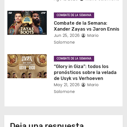
e
e
COMBATE DE LA SEMANA
Combate de la Semana:
n
Xander Zayas vs Jaron Ennis
Jun 25, 2026
Mario
t
Salomone
r
COMBATE DE LA SEMANA
a
“Glory in Giza”: todos los
d
pronósticos sobre la velada
de Usyk vs Verhoeven
a
May 21, 2026
Mario
Salomone
s
Deja una respuesta