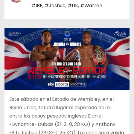
o
#IBF
,
#Joshua
,
#UK
,
#Warren
Este sábado en el Estadio de Wembley, en el
Reino Unido, tendrá lugar el esperado derbi
entre los pesos pesados ingleses Daniel
«Dynamite» Dubois (21-2-0, 20 KO) y Anthony
«AJ» Joshua (28-3-0, 25 KO). La pelea será válida