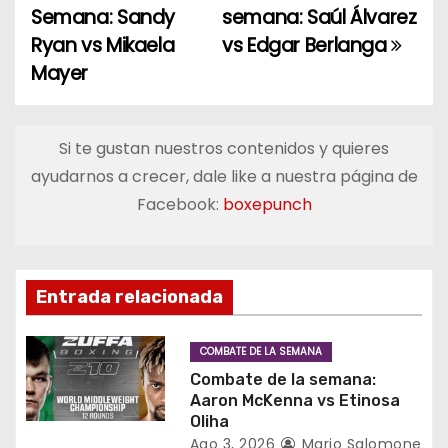
Semana: Sandy
semana: Saúl Álvarez
a
Ryan vs Mikaela
vs Edgar Berlanga
Mayer
v
e
Si te gustan nuestros contenidos y quieres
g
ayudarnos a crecer, dale like a nuestra página de
a
Facebook:
boxepunch
c
i
Entrada relacionada
ó
COMBATE DE LA SEMANA
n
Combate de la semana:
Aaron McKenna vs Etinosa
d
Oliha
Ago 3, 2026
Mario Salomone