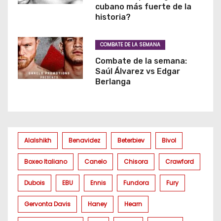
cubano más fuerte de la
historia?
COMBATE DE LA SEMANA
Combate de la semana:
Saúl Álvarez vs Edgar
Berlanga
Alalshikh
Benavidez
Beterbiev
Bivol
Boxeo Italiano
Canelo
Chisora
Crawford
Dubois
EBU
Ennis
Fundora
Fury
Gervonta Davis
Haney
Hearn