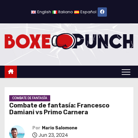
S
a
English
Italiano
Español
l
t
a
r
a
l
c
o
n
t
COMBATE DE FANTASÌA
Combate de fantasía: Francesco
e
Damiani vs Primo Carnera
n
i
Por
Mario Salomone
d
Jun 23, 2024