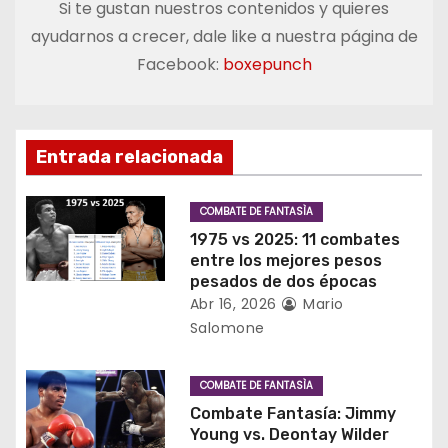
Si te gustan nuestros contenidos y quieres
g
ayudarnos a crecer, dale like a nuestra página de
a
Facebook:
boxepunch
c
i
Entrada relacionada
ó
COMBATE DE FANTASÌA
n
1975 vs 2025: 11 combates
entre los mejores pesos
d
pesados de dos épocas
Abr 16, 2026
Mario
e
Salomone
e
COMBATE DE FANTASÌA
n
Combate Fantasía: Jimmy
Young vs. Deontay Wilder
t