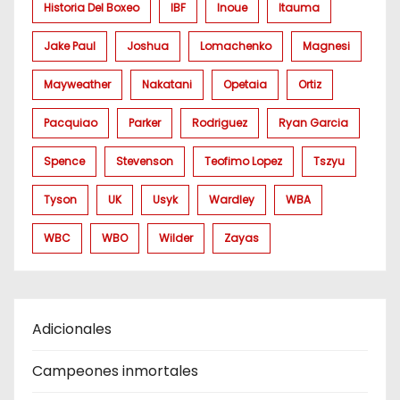
Historia Del Boxeo
IBF
Inoue
Itauma
Jake Paul
Joshua
Lomachenko
Magnesi
Mayweather
Nakatani
Opetaia
Ortiz
Pacquiao
Parker
Rodriguez
Ryan Garcia
Spence
Stevenson
Teofimo Lopez
Tszyu
Tyson
UK
Usyk
Wardley
WBA
WBC
WBO
Wilder
Zayas
Adicionales
Campeones inmortales