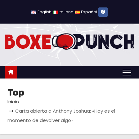
S
a
English
Italiano
Español
l
t
a
r
a
l
c
o
Top
n
t
Inicio
e
Carta abierta a Anthony Joshua: «Hoy es el
n
momento de devolver algo»
i
d