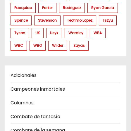
Pacquiao
Parker
Rodriguez
Ryan Garcia
Spence
Stevenson
Teofimo Lopez
Tszyu
Tyson
UK
Usyk
Wardley
WBA
WBC
WBO
Wilder
Zayas
Adicionales
Campeones inmortales
Columnas
Combate de fantasìa
Combate de la semana