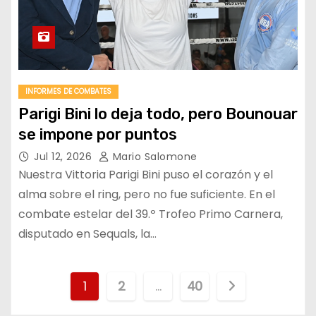
INFORMES DE COMBATES
Parigi Bini lo deja todo, pero Bounouar
se impone por puntos
Jul 12, 2026
Mario Salomone
Nuestra Vittoria Parigi Bini puso el corazón y el
alma sobre el ring, pero no fue suficiente. En el
combate estelar del 39.º Trofeo Primo Carnera,
disputado en Sequals, la…
P
1
2
…
40
a