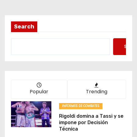
g
i
Search
n
Searc
a
c
i
ó
Popular
Trending
n
INFORMES DE COMBATES
d
Rigoldi domina a Tassi y se
impone por Decisión
e
Técnica