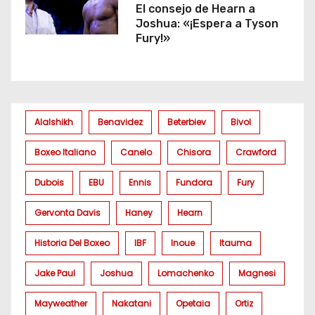
El consejo de Hearn a
Joshua: «¡Espera a Tyson
Fury!»
Alalshikh
Benavidez
Beterbiev
Bivol
Boxeo Italiano
Canelo
Chisora
Crawford
Dubois
EBU
Ennis
Fundora
Fury
Gervonta Davis
Haney
Hearn
Historia Del Boxeo
IBF
Inoue
Itauma
Jake Paul
Joshua
Lomachenko
Magnesi
Mayweather
Nakatani
Opetaia
Ortiz