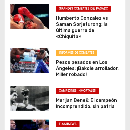
e
GRANDES COMBATES DEL PASADO
n
Humberto Gonzalez vs
Saman Sorjaturong: la
t
última guerra de
«Chiquita»
r
a
INFORMES DE COMBATES
d
Pesos pesados en Los
Ángeles: ¡Bakole arrollador,
a
Miller robado!
s
CAMPEONES INMORTALES
Marijan Beneš: El campeón
incomprendido, sin patria
FLASHNEWS