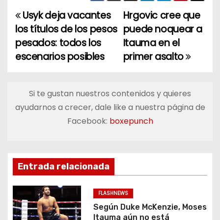
Usyk deja vacantes
Hrgovic cree que
N
los títulos de los pesos
puede noquear a
a
pesados: todos los
Itauma en el
escenarios posibles
primer asalto
v
e
Si te gustan nuestros contenidos y quieres
g
ayudarnos a crecer, dale like a nuestra página de
a
Facebook:
boxepunch
c
i
Entrada relacionada
ó
FLASHNEWS
n
Según Duke McKenzie, Moses
Itauma aún no está