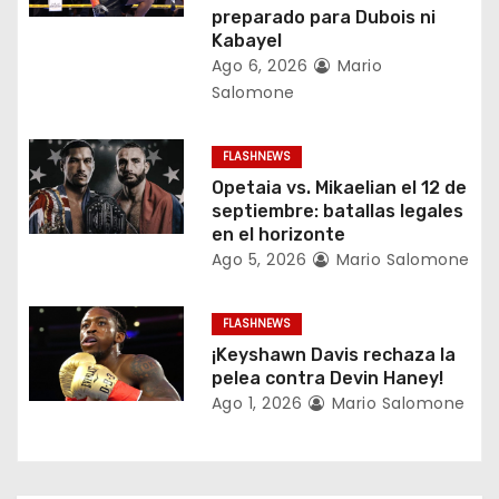
d
preparado para Dubois ni
Kabayel
e
Ago 6, 2026
Mario
Salomone
e
n
FLASHNEWS
Opetaia vs. Mikaelian el 12 de
t
septiembre: batallas legales
en el horizonte
r
Ago 5, 2026
Mario Salomone
a
FLASHNEWS
d
¡Keyshawn Davis rechaza la
a
pelea contra Devin Haney!
Ago 1, 2026
Mario Salomone
s