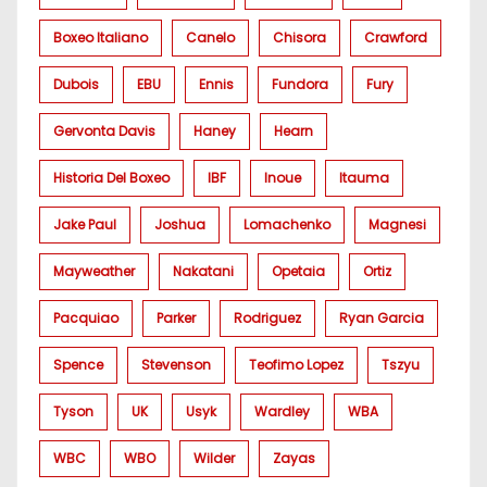
Boxeo Italiano
Canelo
Chisora
Crawford
Dubois
EBU
Ennis
Fundora
Fury
Gervonta Davis
Haney
Hearn
Historia Del Boxeo
IBF
Inoue
Itauma
Jake Paul
Joshua
Lomachenko
Magnesi
Mayweather
Nakatani
Opetaia
Ortiz
Pacquiao
Parker
Rodriguez
Ryan Garcia
Spence
Stevenson
Teofimo Lopez
Tszyu
Tyson
UK
Usyk
Wardley
WBA
WBC
WBO
Wilder
Zayas