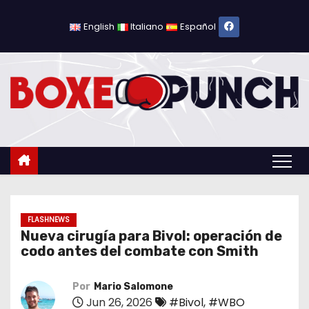
S
a
English
Italiano
Español
l
t
a
r
a
l
c
o
n
t
FLASHNEWS
Nueva cirugía para Bivol: operación de
e
codo antes del combate con Smith
n
i
Por
Mario Salomone
d
Jun 26, 2026
#Bivol
,
#WBO