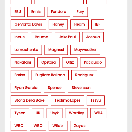
EBU
Ennis
Fundora
Fury
Gervonta Davis
Haney
Hearn
IBF
Inoue
Itauma
Jake Paul
Joshua
Lomachenko
Magnesi
Mayweather
Nakatani
Opetaia
Ortiz
Pacquiao
Parker
Pugilato Italiano
Rodriguez
Ryan Garcia
Spence
Stevenson
Storia Della Boxe
Teofimo Lopez
Tszyu
Tyson
UK
Usyk
Wardley
WBA
WBC
WBO
Wilder
Zayas