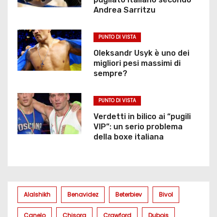
Andrea Sarritzu
PUNTO DI VISTA
Oleksandr Usyk è uno dei
migliori pesi massimi di
sempre?
PUNTO DI VISTA
Verdetti in bilico ai “pugili
VIP”: un serio problema
della boxe italiana
Alalshikh
Benavidez
Beterbiev
Bivol
Canelo
Chisora
Crawford
Dubois