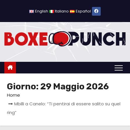
S
a
English
Italiano
Español
l
t
a
a
l
c
o
n
Giorno:
29 Maggio 2026
t
e
Home
n
Mbilli a Canelo: “Ti pentirai di essere salito su quel
u
ring”
t
o