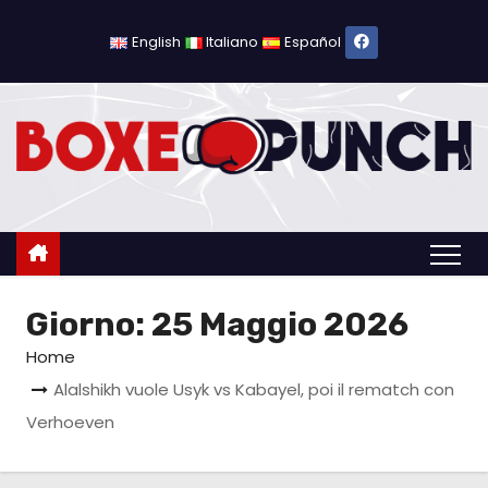
S
a
English
Italiano
Español
l
t
a
a
l
c
o
n
Giorno:
25 Maggio 2026
t
e
Home
n
Alalshikh vuole Usyk vs Kabayel, poi il rematch con
u
Verhoeven
t
o