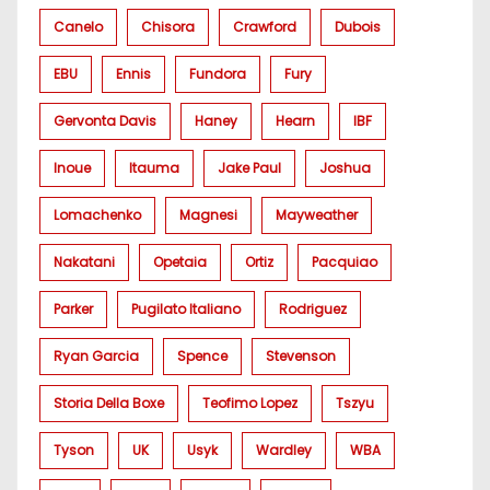
Canelo
Chisora
Crawford
Dubois
EBU
Ennis
Fundora
Fury
Gervonta Davis
Haney
Hearn
IBF
Inoue
Itauma
Jake Paul
Joshua
Lomachenko
Magnesi
Mayweather
Nakatani
Opetaia
Ortiz
Pacquiao
Parker
Pugilato Italiano
Rodriguez
Ryan Garcia
Spence
Stevenson
Storia Della Boxe
Teofimo Lopez
Tszyu
Tyson
UK
Usyk
Wardley
WBA