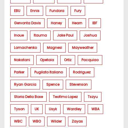
EBU
Ennis
Fundora
Fury
Gervonta Davis
Haney
Hearn
IBF
Inoue
Itauma
Jake Paul
Joshua
Lomachenko
Magnesi
Mayweather
Nakatani
Opetaia
Ortiz
Pacquiao
Parker
Pugilato Italiano
Rodriguez
Ryan Garcia
Spence
Stevenson
Storia Della Boxe
Teofimo Lopez
Tszyu
Tyson
UK
Usyk
Wardley
WBA
WBC
WBO
Wilder
Zayas