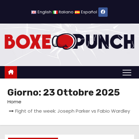
S
a
English
Italiano
Español
l
t
a
a
l
c
o
n
Giorno:
23 Ottobre 2025
t
e
Home
n
Fight of the week: Joseph Parker vs Fabio Wardley
u
t
o