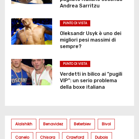
Andrea Sarritzu
PUNTO DI VISTA
Oleksandr Usyk è uno dei
migliori pesi massimi di
sempre?
PUNTO DI VISTA
Verdetti in bilico ai “pugili
VIP”: un serio problema
della boxe italiana
Alalshikh
Benavidez
Beterbiev
Bivol
Canelo
Chisora
Crawford
Dubois