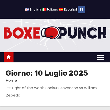
S
a
English
Italiano
Español
l
t
a
a
l
c
o
n
Giorno:
10 Luglio 2025
t
e
Home
n
Fight of the week: Shakur Stevenson vs William
u
Zepeda
t
o