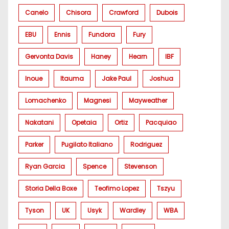
Canelo
Chisora
Crawford
Dubois
EBU
Ennis
Fundora
Fury
Gervonta Davis
Haney
Hearn
IBF
Inoue
Itauma
Jake Paul
Joshua
Lomachenko
Magnesi
Mayweather
Nakatani
Opetaia
Ortiz
Pacquiao
Parker
Pugilato Italiano
Rodriguez
Ryan Garcia
Spence
Stevenson
Storia Della Boxe
Teofimo Lopez
Tszyu
Tyson
UK
Usyk
Wardley
WBA