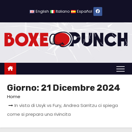
S
a
English
Italiano
Español
l
t
a
a
l
c
o
n
Giorno:
21 Dicembre 2024
t
e
Home
n
In vista di Usyk vs Fury, Andrea Sarritzu ci spiega
u
come si prepara una rivincita
t
o