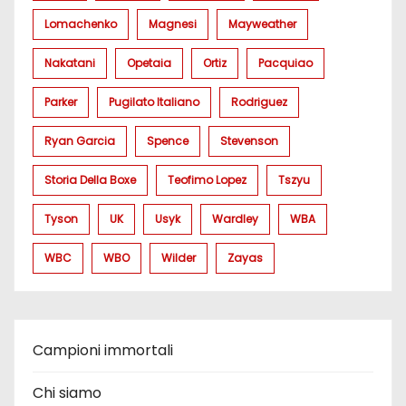
Lomachenko
Magnesi
Mayweather
Nakatani
Opetaia
Ortiz
Pacquiao
Parker
Pugilato Italiano
Rodriguez
Ryan Garcia
Spence
Stevenson
Storia Della Boxe
Teofimo Lopez
Tszyu
Tyson
UK
Usyk
Wardley
WBA
WBC
WBO
Wilder
Zayas
Campioni immortali
Chi siamo