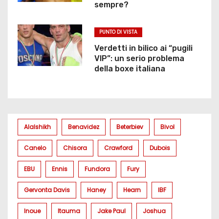
sempre?
PUNTO DI VISTA
Verdetti in bilico ai “pugili
VIP”: un serio problema
della boxe italiana
Alalshikh
Benavidez
Beterbiev
Bivol
Canelo
Chisora
Crawford
Dubois
EBU
Ennis
Fundora
Fury
Gervonta Davis
Haney
Hearn
IBF
Inoue
Itauma
Jake Paul
Joshua