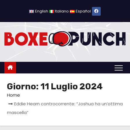
S
a
English
Italiano
Español
l
t
a
a
l
c
o
n
Giorno:
11 Luglio 2024
t
e
Home
n
Eddie Hearn controcorrente: “Joshua ha un’ottima
u
mascella”
t
o