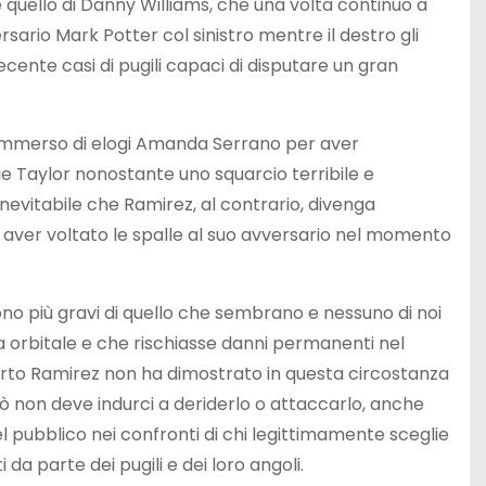
uello di Danny Williams, che una volta continuò a
sario Mark Potter col sinistro mentre il destro gli
ecente casi di pugili capaci di disputare un gran
sommerso di elogi Amanda Serrano per aver
ie Taylor nonostante uno squarcio terribile e
nevitabile che Ramirez, al contrario, divenga
per aver voltato le spalle al suo avversario nel momento
ono più gravi di quello che sembrano e nessuno di noi
a orbitale e che rischiasse danni permanenti nel
certo Ramirez non ha dimostrato in questa circostanza
ò non deve indurci a deriderlo o attaccarlo, anche
pubblico nei confronti di chi legittimamente sceglie
 da parte dei pugili e dei loro angoli.