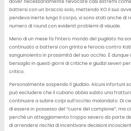
dover necessariamente rievocare casi estremi come q
battersi con un braccio solo, mettendo KO il suo avver
pendeva inerte lungo il corpo, vi sono stati anche di r
numero di round con evidenti problemi di visuale.
Meno di un mese fa l’intero mondo del pugilato ha 
continuato a battersi con grinta e ferocia contro Kat
sanguinolento in prossimità del suo occhio. È dunque i
bersaglio in questi giorni di critiche e giudizi severi 
critico.
Personalmente sospendo il giudizio. Alcuni infortuni s
può escludere che il cubano abbia subito una frattur
continuare a subire colpi sull’occhio malandato. Di 
di essere in possesso del “cuore del campione”, ma ci
perché un atteggiamento troppo severo da parte del 
di arrendersi rischia di incentivare decisioni incoscienti