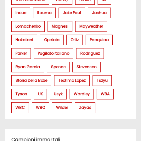
Inoue
Itauma
Jake Paul
Joshua
Lomachenko
Magnesi
Mayweather
Nakatani
Opetaia
Ortiz
Pacquiao
Parker
Pugilato Italiano
Rodriguez
Ryan Garcia
Spence
Stevenson
Storia Della Boxe
Teofimo Lopez
Tszyu
Tyson
UK
Usyk
Wardley
WBA
WBC
WBO
Wilder
Zayas
Campioni immortali