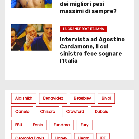
dei migliori pesi
massimi di sempre?
LA GRANDE BOXE ITALIANA
Intervista ad Agostino
Cardamone, il cui
sinistro fece sognare
l’Italia
Alalshikh
Benavidez
Beterbiev
Bivol
Canelo
Chisora
Crawford
Dubois
EBU
Ennis
Fundora
Fury
Gervonta Davis
Haney
Hearn
IBF