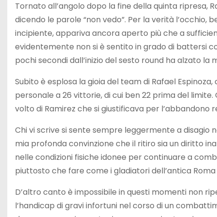
Tornato all’angolo dopo la fine della quinta ripresa, R
dicendo le parole “non vedo”. Per la verità l’occhio
incipiente, appariva ancora aperto più che a suffici
evidentemente non si è sentito in grado di battersi c
pochi secondi dall’inizio del sesto round ha alzato la m
Subito è esplosa la gioia del team di Rafael Espinoza
personale a 26 vittorie, di cui ben 22 prima del lim
volto di Ramirez che si giustificava per l’abbandono 
Chi vi scrive si sente sempre leggermente a disagio n
mia profonda convinzione che il ritiro sia un diritto in
nelle condizioni fisiche idonee per continuare a com
piuttosto che fare come i gladiatori dell’antica Roma
D’altro canto è impossibile in questi momenti non ripe
l’handicap di gravi infortuni nel corso di un combatti