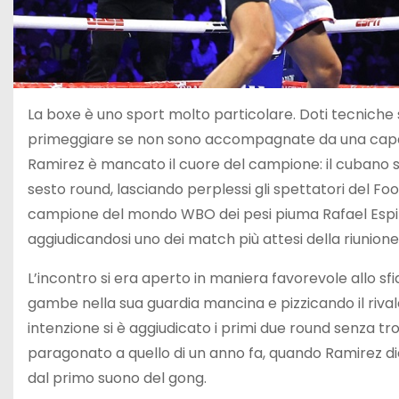
La boxe è uno sport molto particolare. Doti tecniche su
primeggiare se non sono accompagnate da una capacit
Ramirez è mancato il cuore del campione: il cubano si 
sesto round, lasciando perplessi gli spettatori del Foo
campione del mondo WBO dei pesi piuma Rafael Espino
aggiudicandosi uno dei match più attesi della riunion
L’incontro si era aperto in maniera favorevole allo 
gambe nella sua guardia mancina e pizzicando il rivale 
intenzione si è aggiudicato i primi due round senza tr
paragonato a quello di un anno fa, quando Ramirez died
dal primo suono del gong.