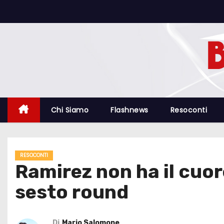
S
a
l
t
a
a
l
c
Chi Siamo
Flashnews
Resoconti
o
n
t
RESOCONTI
e
Ramirez non ha il cuore
n
sesto round
u
t
o
Di
Mario Salomone