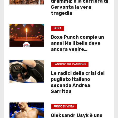
dramma: è la carriera di
Gervonta la vera
tragedia
EXTRA
Boxe Punch compie un
anno! Ma il bello deve
ancora venire…
L'ANGOLO DEL CAMPIONE
Le radici della crisi del
pugilato italiano
secondo Andrea
Sarritzu
PUNTO DI VISTA
Oleksandr Usyk è uno