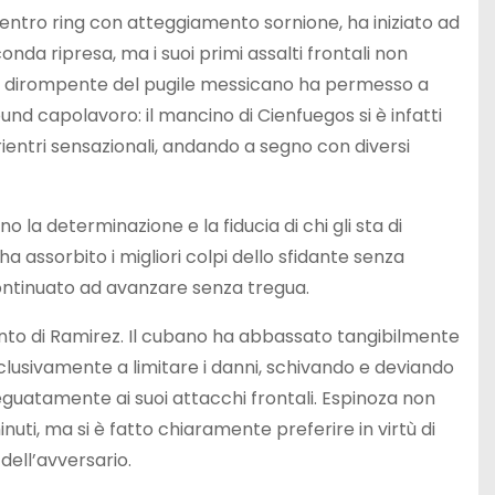
entro ring con atteggiamento sornione, ha iniziato ad
conda ripresa, ma i suoi primi assalti frontali non
ività dirompente del pugile messicano ha permesso a
ound capolavoro: il mancino di Cienfuegos si è infatti
rientri sensazionali, andando a segno con diversi
 la determinazione e la fiducia di chi gli sta di
ha assorbito i migliori colpi dello sfidante senza
ontinuato ad avanzare senza tregua.
to di Ramirez. Il cubano ha abbassato tangibilmente
esclusivamente a limitare i danni, schivando e deviando
eguatamente ai suoi attacchi frontali. Espinoza non
uti, ma si è fatto chiaramente preferire in virtù di
dell’avversario.