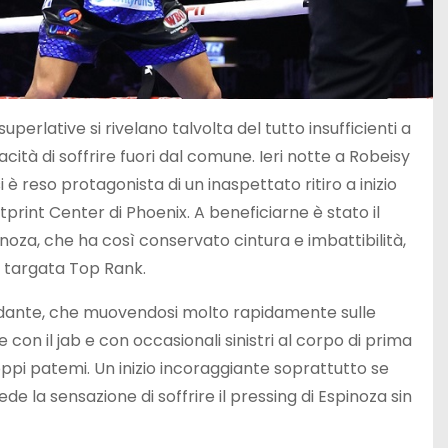
perlative si rivelano talvolta del tutto insufficienti a
à di soffrire fuori dal comune. Ieri notte a Robeisy
è reso protagonista di un inaspettato ritiro a inizio
tprint Center di Phoenix. A beneficiarne è stato il
za, che ha così conservato cintura e imbattibilità,
e targata Top Rank.
sfidante, che muovendosi molto rapidamente sulle
con il jab e con occasionali sinistri al corpo di prima
oppi patemi. Un inizio incoraggiante soprattutto se
e la sensazione di soffrire il pressing di Espinoza sin