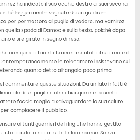
amirez ha indicato il suo occhio destro ai suoi secondi
, benché leggermente segnato da un gonfiore
enza per permettere al pugile di vedere, ma Ramirez
on quella spada di Damocle sulla testa, poiché dopo
ano e si è girato in segno di resa.
, che con questo trionfo ha incrementato il suo record
ite. Contemporaneamente le telecamere insistevano sul
reiterando quanto detto all’angolo poco prima.
el commentare queste situazioni. Da un lato infatti è
alienabile di un pugile e che chiunque non si senta
battere faccia meglio a salvaguardare la sua salute
 per compiacere il pubblico.
nsare ai tanti guerrieri del ring che hanno gestito
mento dando fondo a tutte le loro risorse. Senza