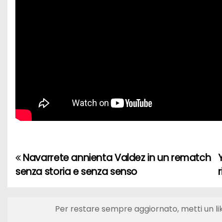
Navarrete annienta Valdez in un rematch
N
senza storia e senza senso
r
a
v
Per restare sempre aggiornato, metti un li