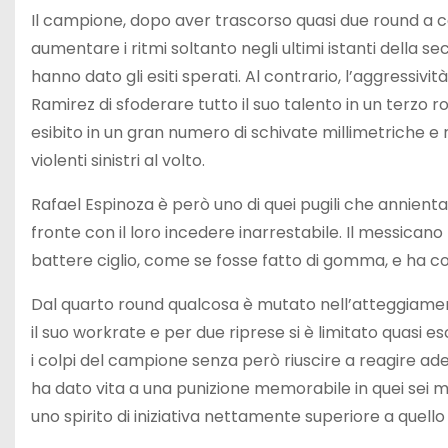
Il campione, dopo aver trascorso quasi due round a c
aumentare i ritmi soltanto negli ultimi istanti della se
hanno dato gli esiti sperati. Al contrario, l’aggress
Ramirez di sfoderare tutto il suo talento in un terzo r
esibito in un gran numero di schivate millimetriche e 
violenti sinistri al volto.
Rafael Espinoza è però uno di quei pugili che annientano
fronte con il loro incedere inarrestabile. Il messicano 
battere ciglio, come se fosse fatto di gomma, e ha c
Dal quarto round qualcosa è mutato nell’atteggiamen
il suo workrate e per due riprese si è limitato quasi 
i colpi del campione senza però riuscire a reagire ad
ha dato vita a una punizione memorabile in quei sei min
uno spirito di iniziativa nettamente superiore a quello 