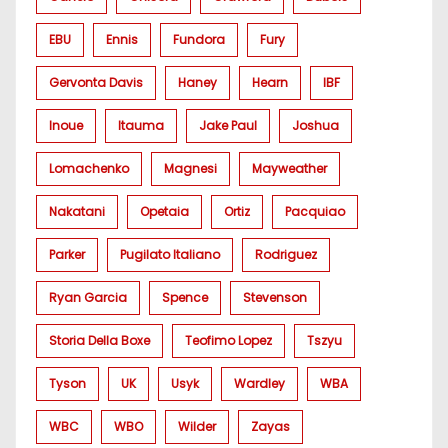
EBU
Ennis
Fundora
Fury
Gervonta Davis
Haney
Hearn
IBF
Inoue
Itauma
Jake Paul
Joshua
Lomachenko
Magnesi
Mayweather
Nakatani
Opetaia
Ortiz
Pacquiao
Parker
Pugilato Italiano
Rodriguez
Ryan Garcia
Spence
Stevenson
Storia Della Boxe
Teofimo Lopez
Tszyu
Tyson
UK
Usyk
Wardley
WBA
WBC
WBO
Wilder
Zayas