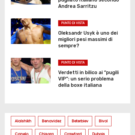
Andrea Sarritzu
PUNTO DI VISTA
Oleksandr Usyk è uno dei
migliori pesi massimi di
sempre?
PUNTO DI VISTA
Verdetti in bilico ai “pugili
VIP”: un serio problema
della boxe italiana
Alalshikh
Benavidez
Beterbiev
Bivol
Canelo
Chisora
Crawford
Dubois