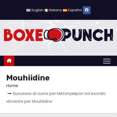
S
a
English
Italiano
Español
l
t
a
a
l
c
o
n
Mouhiidine
t
e
Home
n
Successo di cuore per Metonyekpon ed esordio
u
vincente per Mouhiidine
t
o