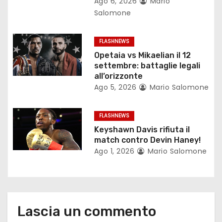
Ago 6, 2026
Mario
a
Salomone
r
FLASHNEWS
t
Opetaia vs Mikaelian il 12
settembre: battaglie legali
i
all’orizzonte
c
Ago 5, 2026
Mario Salomone
o
FLASHNEWS
l
Keyshawn Davis rifiuta il
match contro Devin Haney!
i
Ago 1, 2026
Mario Salomone
Lascia un commento