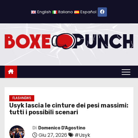
S
a
English
Italiano
Español
l
t
a
a
l
c
o
n
t
e
FLASHNEWS
Usyk lascia le cinture dei pesi massimi:
n
tutti i possibili scenari
u
t
Di
Domenico D'Agostino
o
Giu 27, 2026
#Usyk