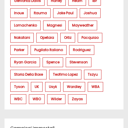
Gervonta Davis
Haney
Hearn
IBF
Inoue
Itauma
Jake Paul
Joshua
Lomachenko
Magnesi
Mayweather
Nakatani
Opetaia
Ortiz
Pacquiao
Parker
Pugilato Italiano
Rodriguez
Ryan Garcia
Spence
Stevenson
Storia Della Boxe
Teofimo Lopez
Tszyu
Tyson
UK
Usyk
Wardley
WBA
WBC
WBO
Wilder
Zayas