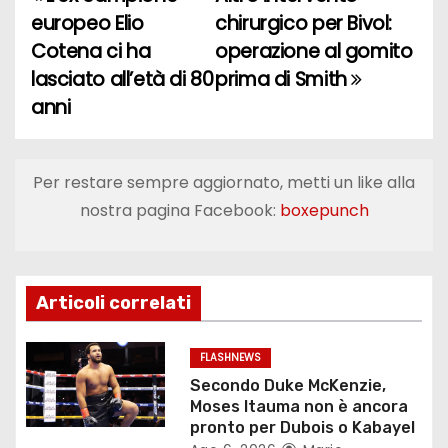
N
europeo Elio
chirurgico per Bivol:
a
Cotena ci ha
operazione al gomito
lasciato all’età di 80
prima di Smith
v
anni
i
g
Per restare sempre aggiornato, metti un like alla
a
nostra pagina Facebook:
boxepunch
z
i
Articoli correlati
o
FLASHNEWS
n
Secondo Duke McKenzie,
Moses Itauma non è ancora
e
pronto per Dubois o Kabayel