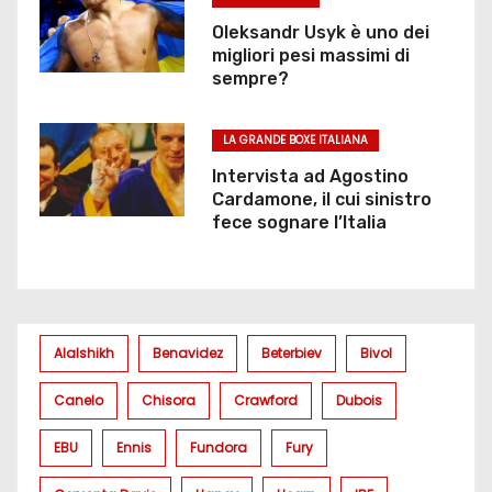
Oleksandr Usyk è uno dei
migliori pesi massimi di
sempre?
LA GRANDE BOXE ITALIANA
Intervista ad Agostino
Cardamone, il cui sinistro
fece sognare l’Italia
Alalshikh
Benavidez
Beterbiev
Bivol
Canelo
Chisora
Crawford
Dubois
EBU
Ennis
Fundora
Fury