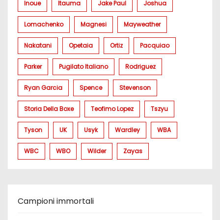
Inoue
Itauma
Jake Paul
Joshua
Lomachenko
Magnesi
Mayweather
Nakatani
Opetaia
Ortiz
Pacquiao
Parker
Pugilato Italiano
Rodriguez
Ryan Garcia
Spence
Stevenson
Storia Della Boxe
Teofimo Lopez
Tszyu
Tyson
UK
Usyk
Wardley
WBA
WBC
WBO
Wilder
Zayas
Campioni immortali