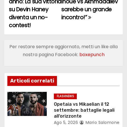
anno: La sua vittoria
Inoue vs Akhmadaliev
su Devin Haney
sarebbe un grande
v
diventa un no-
incontro!”
i
contest!
g
a
Per restare sempre aggiornato, metti un like alla
nostra pagina Facebook:
boxepunch
z
i
o
Articoli correlati
n
FLASHNEWS
e
Opetaia vs Mikaelian il 12
settembre: battaglie legali
a
all’orizzonte
Ago 5, 2026
Mario Salomone