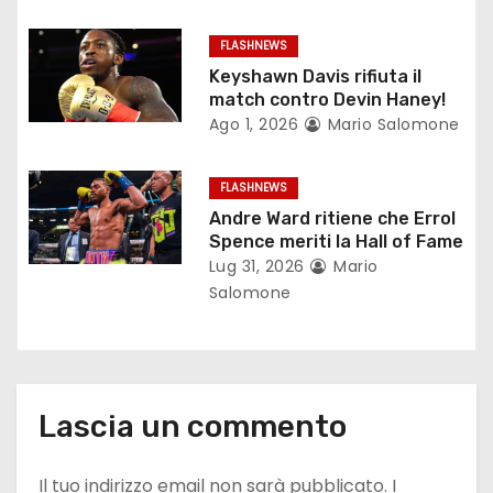
r
FLASHNEWS
t
Keyshawn Davis rifiuta il
i
match contro Devin Haney!
Ago 1, 2026
Mario Salomone
c
o
FLASHNEWS
Andre Ward ritiene che Errol
l
Spence meriti la Hall of Fame
Lug 31, 2026
Mario
i
Salomone
Lascia un commento
Il tuo indirizzo email non sarà pubblicato.
I