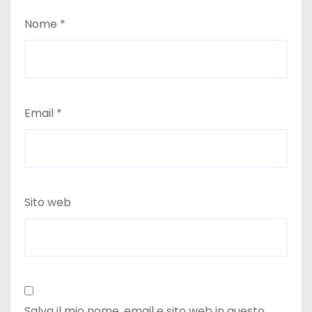
Nome
*
Email
*
Sito web
Salva il mio nome, email e sito web in questo