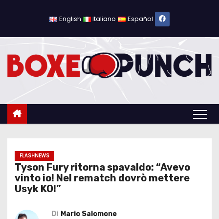
S
a
English
Italiano
Español
l
t
a
a
l
c
o
n
t
e
FLASHNEWS
Tyson Fury ritorna spavaldo: “Avevo
n
vinto io! Nel rematch dovrò mettere
u
Usyk KO!”
t
o
Di
Mario Salomone