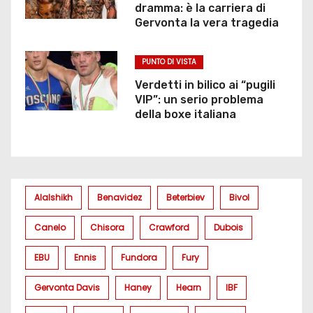
dramma: è la carriera di
Gervonta la vera tragedia
PUNTO DI VISTA
Verdetti in bilico ai “pugili
VIP”: un serio problema
della boxe italiana
Alalshikh
Benavidez
Beterbiev
Bivol
Canelo
Chisora
Crawford
Dubois
EBU
Ennis
Fundora
Fury
Gervonta Davis
Haney
Hearn
IBF