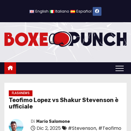
S
a
English
Italiano
Español
l
t
a
a
l
c
o
n
t
e
FLASHNEWS
Teofimo Lopez vs Shakur Stevenson è
n
ufficiale
u
t
Di
Mario Salomone
o
Dic 2, 2025
#Stevenson
,
#Teofimo