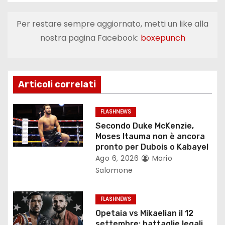
g
Per restare sempre aggiornato, metti un like alla
a
nostra pagina Facebook:
boxepunch
z
i
Articoli correlati
o
FLASHNEWS
n
Secondo Duke McKenzie,
Moses Itauma non è ancora
e
pronto per Dubois o Kabayel
Ago 6, 2026
Mario
a
Salomone
r
FLASHNEWS
t
Opetaia vs Mikaelian il 12
settembre: battaglie legali