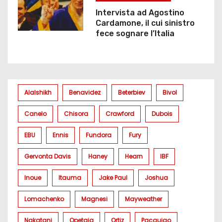
Intervista ad Agostino
Cardamone, il cui sinistro
fece sognare l’Italia
Alalshikh
Benavidez
Beterbiev
Bivol
Canelo
Chisora
Crawford
Dubois
EBU
Ennis
Fundora
Fury
Gervonta Davis
Haney
Hearn
IBF
Inoue
Itauma
Jake Paul
Joshua
Lomachenko
Magnesi
Mayweather
Nakatani
Opetaia
Ortiz
Pacquiao