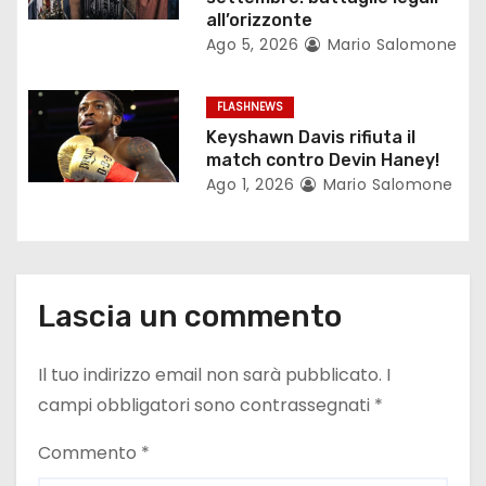
i
all’orizzonte
c
Ago 5, 2026
Mario Salomone
o
FLASHNEWS
l
Keyshawn Davis rifiuta il
match contro Devin Haney!
i
Ago 1, 2026
Mario Salomone
Lascia un commento
Il tuo indirizzo email non sarà pubblicato.
I
campi obbligatori sono contrassegnati
*
Commento
*