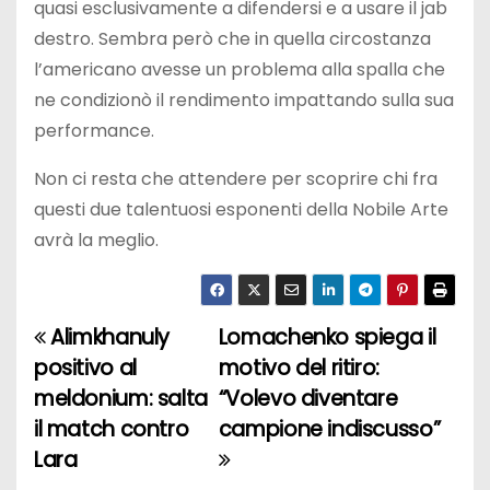
quasi esclusivamente a difendersi e a usare il jab
destro. Sembra però che in quella circostanza
l’americano avesse un problema alla spalla che
ne condizionò il rendimento impattando sulla sua
performance.
Non ci resta che attendere per scoprire chi fra
questi due talentuosi esponenti della Nobile Arte
avrà la meglio.
Alimkhanuly
Lomachenko spiega il
N
positivo al
motivo del ritiro:
a
meldonium: salta
“Volevo diventare
il match contro
campione indiscusso”
v
Lara
i