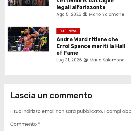
i
settembre: battaglie
legali all’orizzonte
o
Ago 5, 2026
Mario Salomone
n
FLASHNEWS
e
Andre Ward ritiene che
Errol Spence meriti la Hall
a
of Fame
r
Lug 31, 2026
Mario Salomone
t
i
Lascia un commento
c
o
Il tuo indirizzo email non sarà pubblicato.
I campi obb
l
Commento
*