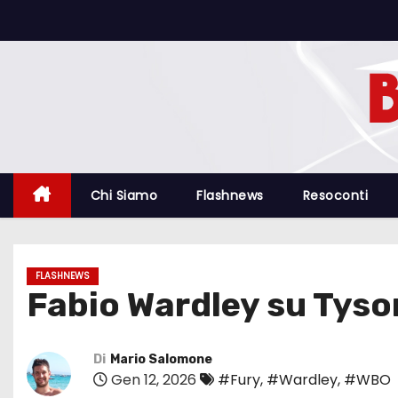
S
a
l
t
a
a
l
c
Chi Siamo
Flashnews
Resoconti
o
n
t
FLASHNEWS
e
Fabio Wardley su Tyso
n
u
t
Di
Mario Salomone
Gen 12, 2026
#Fury
,
#Wardley
,
#WBO
o