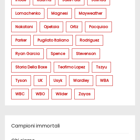
Lomachenko
Magnesi
Mayweather
Nakatani
Opetaia
Ortiz
Pacquiao
Parker
Pugilato Italiano
Rodriguez
Ryan Garcia
Spence
Stevenson
Storia Della Boxe
Teofimo Lopez
Tszyu
Tyson
UK
Usyk
Wardley
WBA
WBC
WBO
Wilder
Zayas
Campioni immortali