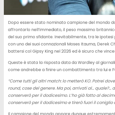
Dopo essere stato nominato campione del mondo dalla 
affrontarlo nell’immediato, il peso massimo britannic
del suo primo sfidante. Inevitabilmente, tra le ipotesi
con uno dei suoi connazionali Moses Itauma, Derek Ch
battersi col Gipsy King nel 2026 ed è sicuro che vin
Queste è stata la risposta data da Wardley al giornal
come andrebbe a finire un combattimento tra lui e F
“Come tutti gli altri match: lo metterò KO. Potrei d
round, cose del genere. Ma poi, arrivati al… quale?
conserverò per il dodicesimo. L’ho già fatto al decim
conserverò per il dodicesimo e tirerò fuori il coniglio d
Il campione del mondo appare dunque estremamente s