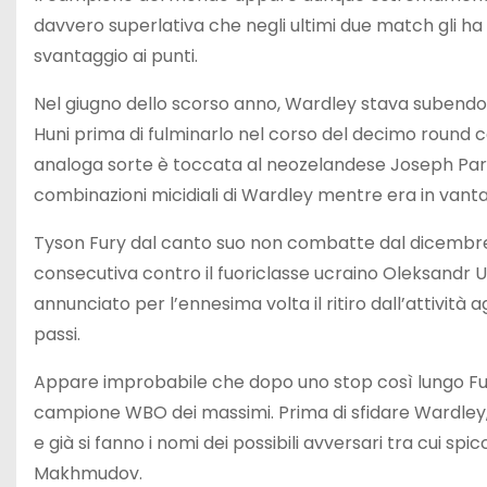
davvero superlativa che negli ultimi due match gli ha
svantaggio ai punti.
Nel giugno dello scorso anno, Wardley stava subendo 
Huni prima di fulminarlo nel corso del decimo round 
analoga sorte è toccata al neozelandese Joseph Park
combinazioni micidiali di Wardley mentre era in vantaggi
Tyson Fury dal canto suo non combatte dal dicembre 
consecutiva contro il fuoriclasse ucraino Oleksandr Usy
annunciato per l’ennesima volta il ritiro dall’attività 
passi.
Appare improbabile che dopo uno stop così lungo Fur
campione WBO dei massimi. Prima di sfidare Wardley,
e già si fanno i nomi dei possibili avversari tra cui s
Makhmudov.