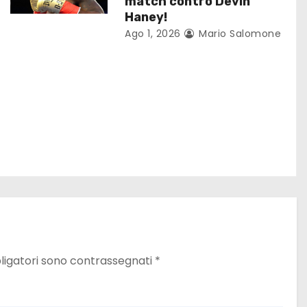
match contro Devin
Haney!
Ago 1, 2026
Mario Salomone
ligatori sono contrassegnati
*