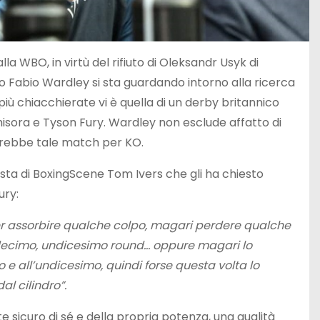
WBO, in virtù del rifiuto di Oleksandr Usyk di
o Fabio Wardley si sta guardando intorno alla ricerca
 più chiacchierate vi è quella di un derby britannico
isora e Tyson Fury. Wardley non esclude affatto di
cerebbe tale match per KO.
ista di BoxingScene Tom Ivers che gli ha chiesto
ury:
over assorbire qualche colpo, magari perdere qualche
… decimo, undicesimo round… oppure magari lo
o e all’undicesimo, quindi forse questa volta lo
al cilindro”.
icuro di sé e della propria potenza, una qualità