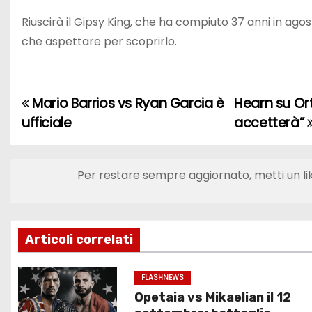
Riuscirà il Gipsy King, che ha compiuto 37 anni in ago
che aspettare per scoprirlo.
Mario Barrios vs Ryan Garcia è
Hearn su Orti
N
ufficiale
accetterà”
a
v
Per restare sempre aggiornato, metti un li
i
g
Articoli correlati
a
z
FLASHNEWS
Opetaia vs Mikaelian il 12