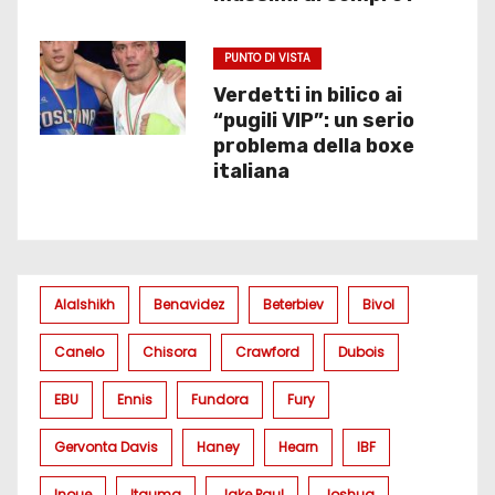
PUNTO DI VISTA
Verdetti in bilico ai
“pugili VIP”: un serio
problema della boxe
italiana
Alalshikh
Benavidez
Beterbiev
Bivol
Canelo
Chisora
Crawford
Dubois
EBU
Ennis
Fundora
Fury
Gervonta Davis
Haney
Hearn
IBF
Inoue
Itauma
Jake Paul
Joshua