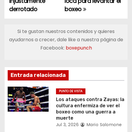
injustamente
loca para levantar el
derrotado
boxeo
v
e
Si te gustan nuestros contenidos y quieres
g
ayudarnos a crecer, dale like a nuestra página de
a
Facebook:
boxepunch
c
i
Entrada relacionada
ó
PUNTO DE VISTA
n
Los ataques contra Zayas: la
cultura enfermiza de ver el
d
boxeo como una guerra a
muerte
e
Jul 3, 2026
Mario Salomone