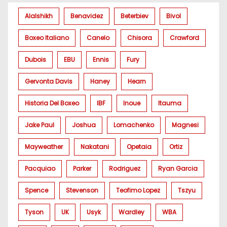
Alalshikh
Benavidez
Beterbiev
Bivol
Boxeo Italiano
Canelo
Chisora
Crawford
Dubois
EBU
Ennis
Fury
Gervonta Davis
Haney
Hearn
Historia Del Boxeo
IBF
Inoue
Itauma
Jake Paul
Joshua
Lomachenko
Magnesi
Mayweather
Nakatani
Opetaia
Ortiz
Pacquiao
Parker
Rodriguez
Ryan Garcia
Spence
Stevenson
Teofimo Lopez
Tszyu
Tyson
UK
Usyk
Wardley
WBA