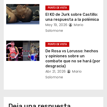
e
PUNTO DE VISTA
n
El KO de Jurk sobre Castillo:
una respuesta a la polémica
t
May 19, 2026
Mario
r
Salomone
a
PUNTO DE VISTA
d
De Rosa vs Lorusso: hechos
y opiniones sobre un
a
combate que no se hará (por
desgracia)
s
Abr 21, 2026
Mario
Salomone
Deja una respuesta