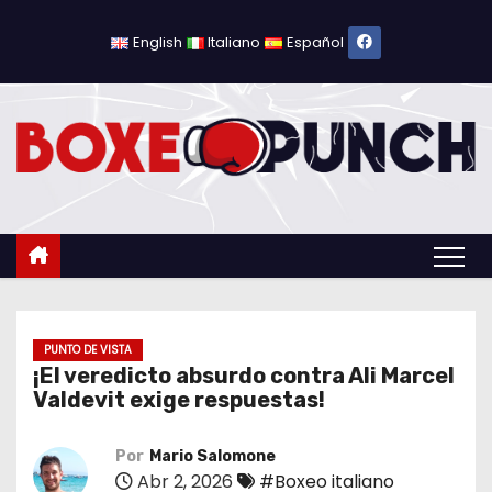
S
a
English
Italiano
Español
l
t
a
r
a
l
c
o
n
t
PUNTO DE VISTA
¡El veredicto absurdo contra Ali Marcel
e
Valdevit exige respuestas!
n
i
Por
Mario Salomone
d
Abr 2, 2026
#Boxeo italiano