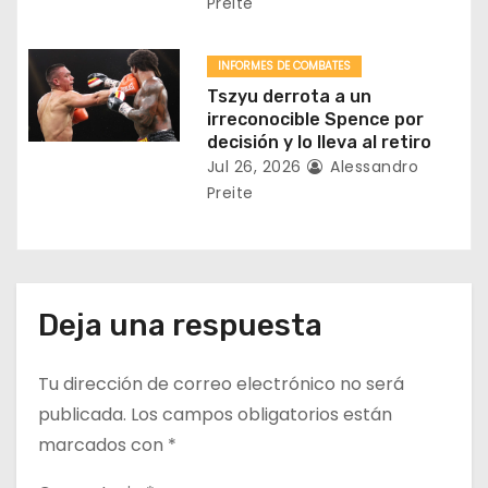
Preite
d
a
INFORMES DE COMBATES
Tszyu derrota a un
s
irreconocible Spence por
decisión y lo lleva al retiro
Jul 26, 2026
Alessandro
Preite
Deja una respuesta
Tu dirección de correo electrónico no será
publicada.
Los campos obligatorios están
marcados con
*