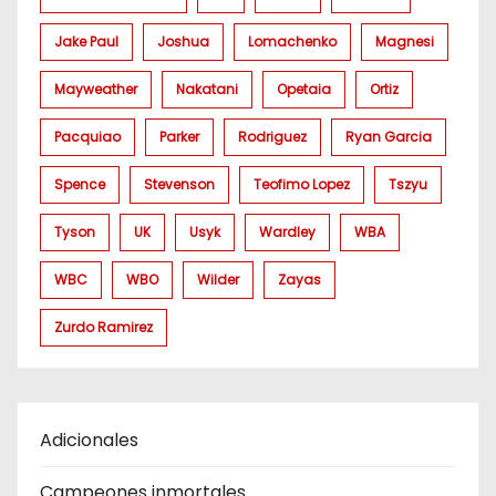
Jake Paul
Joshua
Lomachenko
Magnesi
Mayweather
Nakatani
Opetaia
Ortiz
Pacquiao
Parker
Rodriguez
Ryan Garcia
Spence
Stevenson
Teofimo Lopez
Tszyu
Tyson
UK
Usyk
Wardley
WBA
WBC
WBO
Wilder
Zayas
Zurdo Ramirez
Adicionales
Campeones inmortales