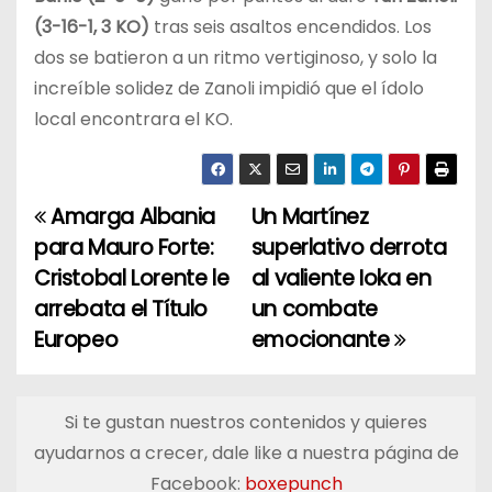
(3-16-1, 3 KO)
tras seis asaltos encendidos. Los
dos se batieron a un ritmo vertiginoso, y solo la
increíble solidez de Zanoli impidió que el ídolo
local encontrara el KO.
Amarga Albania
Un Martínez
N
para Mauro Forte:
superlativo derrota
a
Cristobal Lorente le
al valiente Ioka en
arrebata el Título
un combate
v
Europeo
emocionante
e
g
Si te gustan nuestros contenidos y quieres
a
ayudarnos a crecer, dale like a nuestra página de
Facebook:
boxepunch