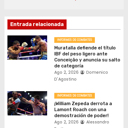
c
i
ó
Entrada relacionada
n
INFORMES DE COMBATES
d
Muratalla defiende el título
IBF del peso ligero ante
e
Conceição y anuncia su salto
de categoría
e
Ago 2, 2026
Domenico
D'Agostino
n
t
INFORMES DE COMBATES
¡William Zepeda derrota a
r
Lamont Roach con una
demostración de poder!
a
Ago 2, 2026
Alessandro