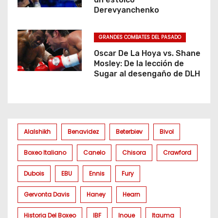
Derevyanchenko
GRANDES COMBATES DEL PASADO
Oscar De La Hoya vs. Shane
Mosley: De la lección de
Sugar al desengaño de DLH
Alalshikh
Benavidez
Beterbiev
Bivol
Boxeo Italiano
Canelo
Chisora
Crawford
Dubois
EBU
Ennis
Fury
Gervonta Davis
Haney
Hearn
Historia Del Boxeo
IBF
Inoue
Itauma