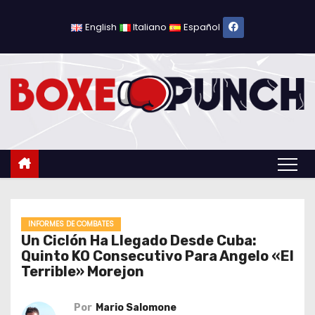
S
a
English
Italiano
Español
l
t
a
r
a
l
c
o
n
t
INFORMES DE COMBATES
Un Ciclón Ha Llegado Desde Cuba:
e
Quinto KO Consecutivo Para Angelo «El
n
Terrible» Morejon
i
d
Por
Mario Salomone