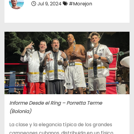
Jul 9, 2024
#Morejon
o
Informe Desde el Ring – Porretta Terme
(Bolonia)
La clase y la elegancia típica de los grandes
campeones cubanos, distribuida en un físico