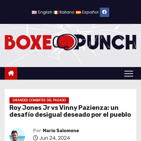
S
a
English
Italiano
Español
l
t
a
r
a
l
c
o
n
t
GRANDES COMBATES DEL PASADO
Roy Jones Jr vs Vinny Pazienza: un
e
desafío desigual deseado por el pueblo
n
i
Por
Mario Salomone
d
Jun 24, 2024