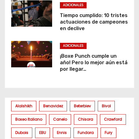
ADICIONALES
Tiempo cumplido: 10 tristes
actuaciones de campeones
en declive
ADICIONALES
¡Boxe Punch cumple un
año! Pero lo mejor aún está
por llegar…
Alalshikh
Benavidez
Beterbiev
Bivol
Boxeo Italiano
Canelo
Chisora
Crawford
Dubois
EBU
Ennis
Fundora
Fury