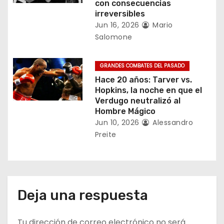
con consecuencias
t
irreversibles
Jun 16, 2026
Mario
r
Salomone
a
GRANDES COMBATES DEL PASADO
d
Hace 20 años: Tarver vs.
Hopkins, la noche en que el
a
Verdugo neutralizó al
Hombre Mágico
s
Jun 10, 2026
Alessandro
Preite
Deja una respuesta
Tu dirección de correo electrónico no será