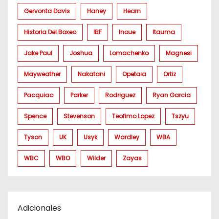
Gervonta Davis
Haney
Hearn
Historia Del Boxeo
IBF
Inoue
Itauma
Jake Paul
Joshua
Lomachenko
Magnesi
Mayweather
Nakatani
Opetaia
Ortiz
Pacquiao
Parker
Rodriguez
Ryan Garcia
Spence
Stevenson
Teofimo Lopez
Tszyu
Tyson
UK
Usyk
Wardley
WBA
WBC
WBO
Wilder
Zayas
Adicionales