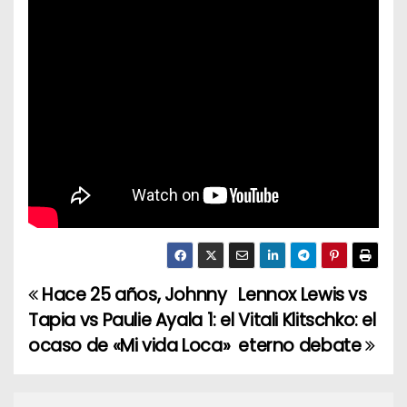
Hace 25 años, Johnny
Lennox Lewis vs
N
Tapia vs Paulie Ayala 1: el
Vitali Klitschko: el
a
ocaso de «Mi vida Loca»
eterno debate
v