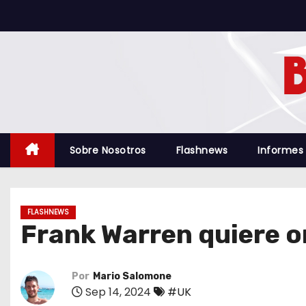
S
a
l
t
a
r
a
l
Sobre Nosotros
Flashnews
Informes
c
o
n
FLASHNEWS
t
Frank Warren quiere o
e
n
i
Por
Mario Salomone
Sep 14, 2024
#UK
d