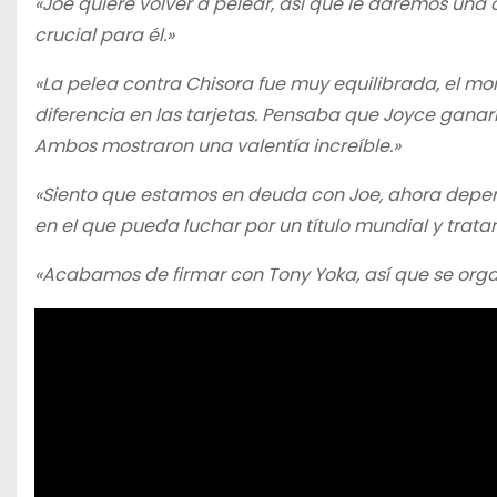
«Joe quiere volver a pelear, así que le daremos una
crucial para él.»
«La pelea contra Chisora fue muy equilibrada, el m
diferencia en las tarjetas. Pensaba que Joyce gana
Ambos mostraron una valentía increíble.»
«Siento que estamos en deuda con Joe, ahora depen
en el que pueda luchar por un título mundial y tratar
«Acabamos de firmar con Tony Yoka, así que se organi