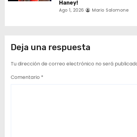
Haney!
n
Ago 1, 2026
Mario Salomone
t
r
a
Deja una respuesta
d
Tu dirección de correo electrónico no será publicad
a
Comentario
*
s