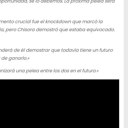
 oportunidad, se lo debemos. La próxima pelea será
omento crucial fue el knockdown que marcó la
ría, pero Chisora demostró que estaba equivocado.
derá de él demostrar que todavía tiene un futuro
 de ganarlo.»
zará una pelea entre los dos en el futuro.»