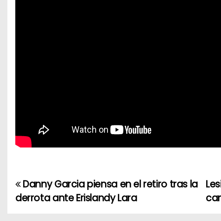
Danny Garcia piensa en el retiro tras la
Les
N
derrota ante Erislandy Lara
can
a