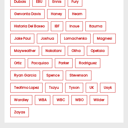
Dubois
EBU
Ennis
Fury
Gervonta Davis
Haney
Hearn
Historia Del Boxeo
IBF
Inoue
Itauma
Jake Paul
Joshua
Lomachenko
Magnesi
Mayweather
Nakatani
Oliha
Opetaia
Ortiz
Pacquiao
Parker
Rodriguez
Ryan Garcia
Spence
Stevenson
Teofimo Lopez
Tszyu
Tyson
UK
Usyk
Wardley
WBA
WBC
WBO
Wilder
Zayas