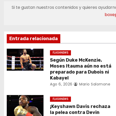
v
Si te gustan nuestros contenidos y quieres ayudarno
e
boxe
g
a
Entrada relacionada
c
FLASHNEWS
i
Según Duke McKenzie,
Moses Itauma aún no está
ó
preparado para Dubois ni
Kabayel
n
Ago 6, 2026
Mario Salomone
d
FLASHNEWS
e
¡Keyshawn Davis rechaza
e
la pelea contra Devin