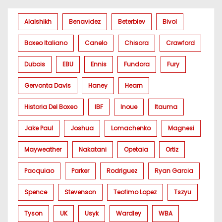
Alalshikh
Benavidez
Beterbiev
Bivol
Boxeo Italiano
Canelo
Chisora
Crawford
Dubois
EBU
Ennis
Fundora
Fury
Gervonta Davis
Haney
Hearn
Historia Del Boxeo
IBF
Inoue
Itauma
Jake Paul
Joshua
Lomachenko
Magnesi
Mayweather
Nakatani
Opetaia
Ortiz
Pacquiao
Parker
Rodriguez
Ryan Garcia
Spence
Stevenson
Teofimo Lopez
Tszyu
Tyson
UK
Usyk
Wardley
WBA