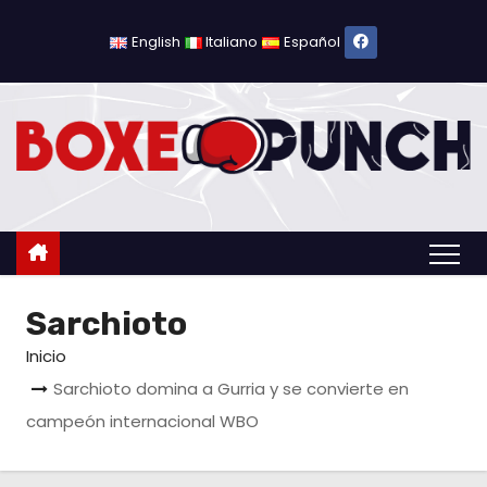
S
a
English
Italiano
Español
l
t
a
r
a
l
c
o
Sarchioto
n
t
Inicio
e
Sarchioto domina a Gurria y se convierte en
n
campeón internacional WBO
i
d