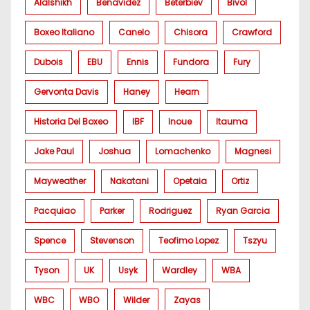
Alalshikh
Benavidez
Beterbiev
Bivol
Boxeo Italiano
Canelo
Chisora
Crawford
Dubois
EBU
Ennis
Fundora
Fury
Gervonta Davis
Haney
Hearn
Historia Del Boxeo
IBF
Inoue
Itauma
Jake Paul
Joshua
Lomachenko
Magnesi
Mayweather
Nakatani
Opetaia
Ortiz
Pacquiao
Parker
Rodriguez
Ryan Garcia
Spence
Stevenson
Teofimo Lopez
Tszyu
Tyson
UK
Usyk
Wardley
WBA
WBC
WBO
Wilder
Zayas