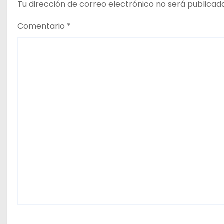
Tu dirección de correo electrónico no será publicad
a
Comentario
*
s