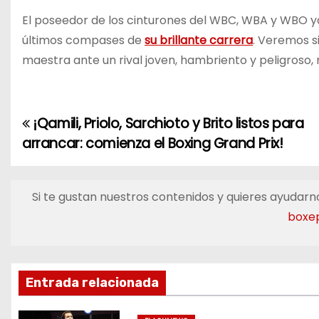
El poseedor de los cinturones del WBC, WBA y WBO y
últimos compases de
su brillante carrera
. Veremos s
maestra ante un rival joven, hambriento y peligroso,
¡Qamili, Priolo, Sarchioto y Brito listos para
N
arrancar: comienza el Boxing Grand Prix!
a
v
Si te gustan nuestros contenidos y quieres ayudarno
e
boxe
g
a
Entrada relacionada
c