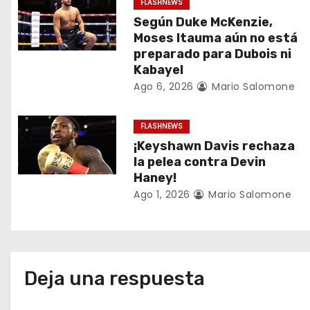
FLASHNEWS
i
Según Duke McKenzie,
Moses Itauma aún no está
ó
preparado para Dubois ni
Kabayel
n
Ago 6, 2026
Mario Salomone
d
FLASHNEWS
e
¡Keyshawn Davis rechaza
e
la pelea contra Devin
Haney!
n
Ago 1, 2026
Mario Salomone
t
r
a
Deja una respuesta
d