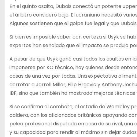
En el quinto asalto, Dubois conectó un potente uppe
el árbitro consideró bajo. El ucraniano necesitó var
Algunos sostienen que el golpe fue legal y que Dubo
Si bien es imposible saber con certeza si Usyk se h
expertos han señalado que el impacto se produjo por 
A pesar de que Usyk ganó casi todos los asaltos en las
imponerse por KO técnico, hay quienes desde entonce
cosas de una vez por todas. Una expectativa alimentad
derrotar a Jarrell Miller, Filip Hrgovic y Anthony Jo
IBF, sino que también ha mostrado mejoras técnicas y
Si se confirma el combate, el estadio de Wembley p
caldera, con los aficionados británicos apoyando con
pelea profesional disputada en casa de su rival, una
y su capacidad para rendir al máximo sin dejar dudas, 