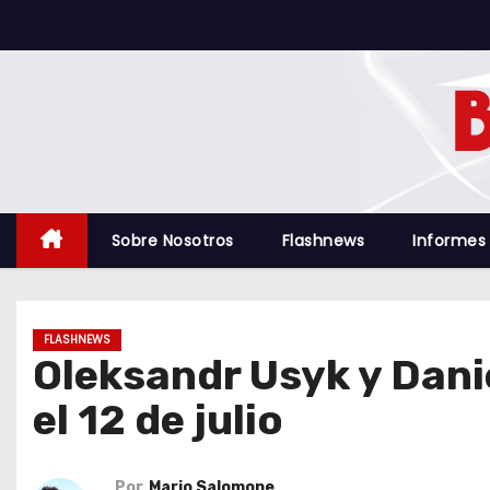
S
a
l
t
a
r
a
l
Sobre Nosotros
Flashnews
Informes
c
o
n
FLASHNEWS
t
Oleksandr Usyk y Dani
e
el 12 de julio
n
i
d
Por
Mario Salomone