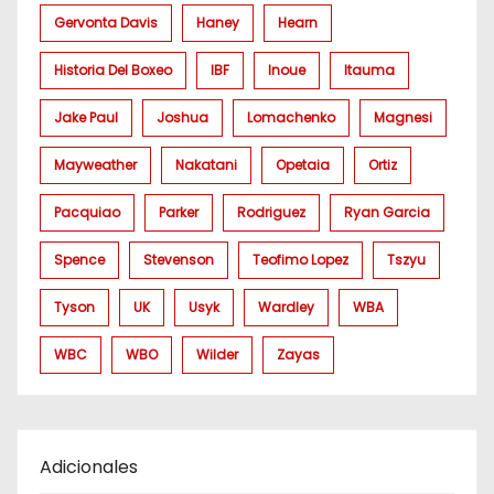
Gervonta Davis
Haney
Hearn
Historia Del Boxeo
IBF
Inoue
Itauma
Jake Paul
Joshua
Lomachenko
Magnesi
Mayweather
Nakatani
Opetaia
Ortiz
Pacquiao
Parker
Rodriguez
Ryan Garcia
Spence
Stevenson
Teofimo Lopez
Tszyu
Tyson
UK
Usyk
Wardley
WBA
WBC
WBO
Wilder
Zayas
Adicionales