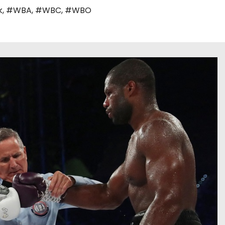
k
,
#WBA
,
#WBC
,
#WBO