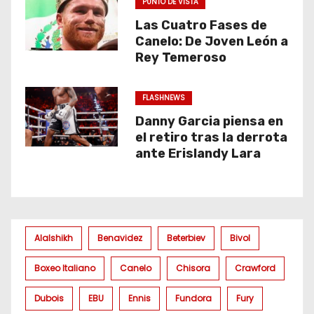
PUNTO DE VISTA
Las Cuatro Fases de
Canelo: De Joven León a
Rey Temeroso
FLASHNEWS
Danny Garcia piensa en
el retiro tras la derrota
ante Erislandy Lara
Alalshikh
Benavidez
Beterbiev
Bivol
Boxeo Italiano
Canelo
Chisora
Crawford
Dubois
EBU
Ennis
Fundora
Fury