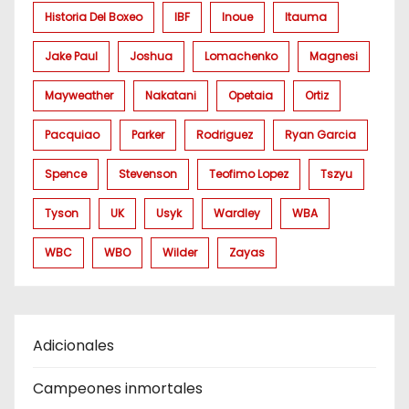
Historia Del Boxeo
IBF
Inoue
Itauma
Jake Paul
Joshua
Lomachenko
Magnesi
Mayweather
Nakatani
Opetaia
Ortiz
Pacquiao
Parker
Rodriguez
Ryan Garcia
Spence
Stevenson
Teofimo Lopez
Tszyu
Tyson
UK
Usyk
Wardley
WBA
WBC
WBO
Wilder
Zayas
Adicionales
Campeones inmortales