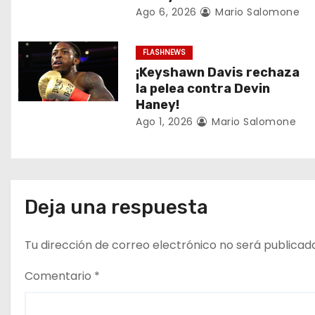
n
Ago 6, 2026
Mario Salomone
d
FLASHNEWS
e
¡Keyshawn Davis rechaza
e
la pelea contra Devin
Haney!
n
Ago 1, 2026
Mario Salomone
t
r
a
Deja una respuesta
d
Tu dirección de correo electrónico no será publicad
a
Comentario
*
s