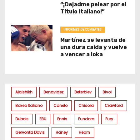
“¡Dejadme pelear por el
Título Italiano!”
INFORMES DE COMBATES
Martínez se levanta de
una dura caída y vuelve
a vencer a Ioka
Alalshikh
Benavidez
Beterbiev
Bivol
Boxeo Italiano
Canelo
Chisora
Crawford
Dubois
EBU
Ennis
Fundora
Fury
Gervonta Davis
Haney
Hearn