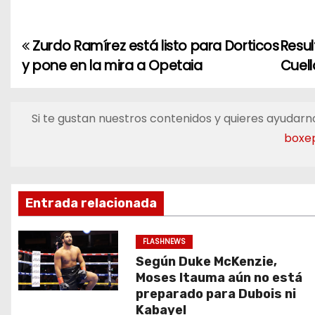
Zurdo Ramírez está listo para Dorticos
Resu
N
y pone en la mira a Opetaia
Cuell
a
v
Si te gustan nuestros contenidos y quieres ayudarno
e
boxe
g
a
Entrada relacionada
c
FLASHNEWS
i
Según Duke McKenzie,
Moses Itauma aún no está
ó
preparado para Dubois ni
Kabayel