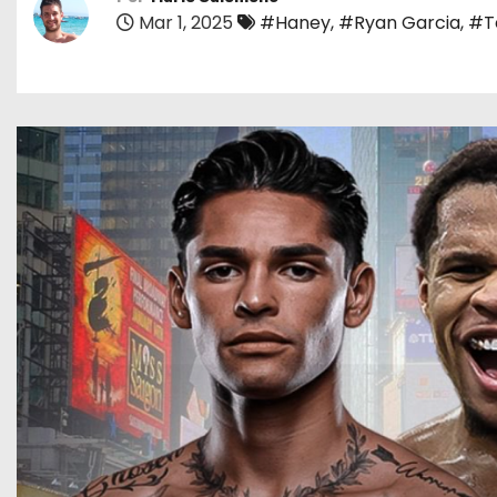
o
Mar 1, 2025
#Haney
,
#Ryan Garcia
,
#T