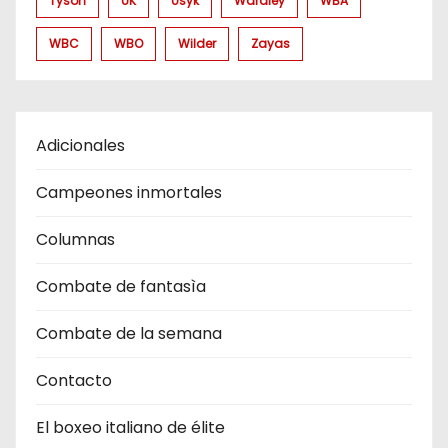
Tyson
UK
Usyk
Wardley
WBA
WBC
WBO
Wilder
Zayas
Adicionales
Campeones inmortales
Columnas
Combate de fantasìa
Combate de la semana
Contacto
El boxeo italiano de élite