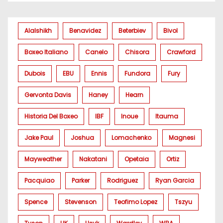
Alalshikh
Benavidez
Beterbiev
Bivol
Boxeo Italiano
Canelo
Chisora
Crawford
Dubois
EBU
Ennis
Fundora
Fury
Gervonta Davis
Haney
Hearn
Historia Del Boxeo
IBF
Inoue
Itauma
Jake Paul
Joshua
Lomachenko
Magnesi
Mayweather
Nakatani
Opetaia
Ortiz
Pacquiao
Parker
Rodriguez
Ryan Garcia
Spence
Stevenson
Teofimo Lopez
Tszyu