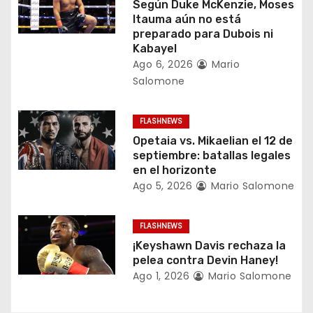
n
Según Duke McKenzie, Moses
Itauma aún no está
d
preparado para Dubois ni
Kabayel
e
Ago 6, 2026
Mario
Salomone
e
n
FLASHNEWS
Opetaia vs. Mikaelian el 12 de
t
septiembre: batallas legales
en el horizonte
r
Ago 5, 2026
Mario Salomone
a
FLASHNEWS
d
¡Keyshawn Davis rechaza la
a
pelea contra Devin Haney!
Ago 1, 2026
Mario Salomone
s