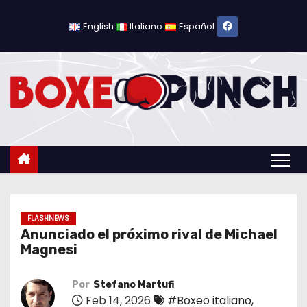
S
a
English
Italiano
Español
l
t
a
r
a
l
c
o
n
t
FLASHNEWS
Anunciado el próximo rival de Michael
e
Magnesi
n
i
Por
Stefano Martufi
d
Feb 14, 2026
#Boxeo italiano
,