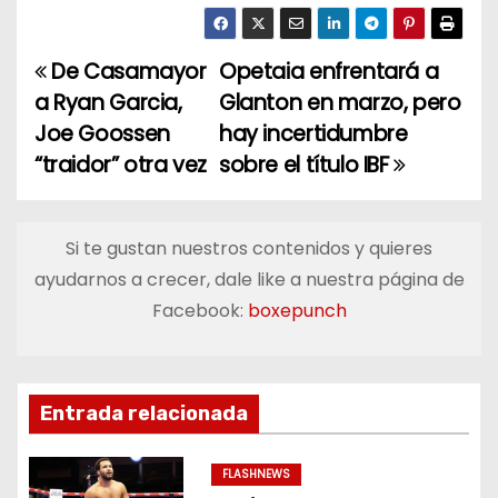
De Casamayor
Opetaia enfrentará a
N
a Ryan Garcia,
Glanton en marzo, pero
a
Joe Goossen
hay incertidumbre
“traidor” otra vez
sobre el título IBF
v
e
Si te gustan nuestros contenidos y quieres
g
ayudarnos a crecer, dale like a nuestra página de
a
Facebook:
boxepunch
c
i
Entrada relacionada
ó
FLASHNEWS