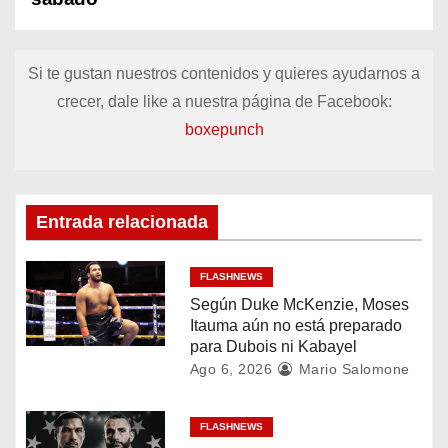
v
e
Si te gustan nuestros contenidos y quieres ayudarnos a
g
crecer, dale like a nuestra página de Facebook:
a
boxepunch
c
i
Entrada relacionada
ó
FLASHNEWS
n
Según Duke McKenzie, Moses
Itauma aún no está preparado
d
para Dubois ni Kabayel
Ago 6, 2026
Mario Salomone
e
e
FLASHNEWS