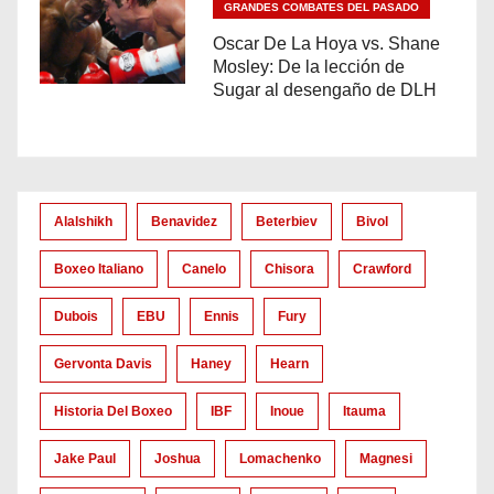
GRANDES COMBATES DEL PASADO
Oscar De La Hoya vs. Shane
Mosley: De la lección de
Sugar al desengaño de DLH
Alalshikh
Benavidez
Beterbiev
Bivol
Boxeo Italiano
Canelo
Chisora
Crawford
Dubois
EBU
Ennis
Fury
Gervonta Davis
Haney
Hearn
Historia Del Boxeo
IBF
Inoue
Itauma
Jake Paul
Joshua
Lomachenko
Magnesi