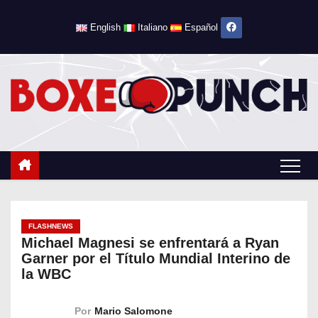
S
English
Italiano
Español
a
l
t
a
r
a
l
c
o
n
t
FLASHNEWS
Michael Magnesi se enfrentará a Ryan
e
Garner por el Título Mundial Interino de
n
la WBC
i
d
Por
Mario Salomone