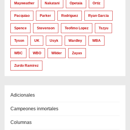
Mayweather
Nakatani
Opetaia
Ortiz
Pacquiao
Parker
Rodriguez
Ryan Garcia
Spence
Stevenson
Teofimo Lopez
Tszyu
Tyson
UK
Usyk
Wardley
WBA
WBC
WBO
Wilder
Zayas
Zurdo Ramirez
Adicionales
Campeones inmortales
Columnas