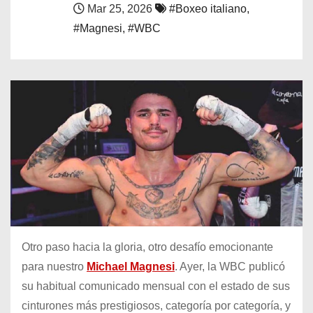
Mar 25, 2026
#Boxeo italiano
,
o
#Magnesi
,
#WBC
Otro paso hacia la gloria, otro desafío emocionante
para nuestro
Michael Magnesi
. Ayer, la WBC publicó
su habitual comunicado mensual con el estado de sus
cinturones más prestigiosos, categoría por categoría, y