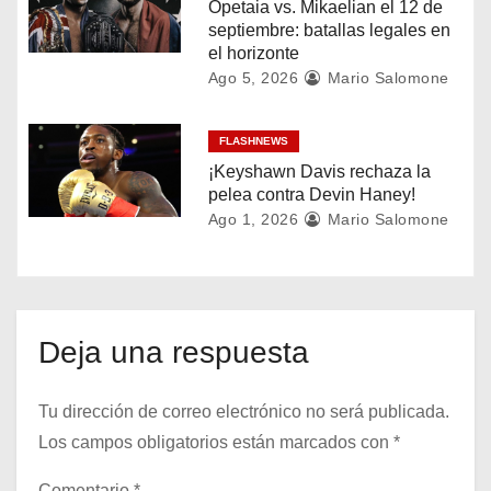
Opetaia vs. Mikaelian el 12 de
n
septiembre: batallas legales en
el horizonte
t
Ago 5, 2026
Mario Salomone
r
FLASHNEWS
a
¡Keyshawn Davis rechaza la
pelea contra Devin Haney!
d
Ago 1, 2026
Mario Salomone
a
s
Deja una respuesta
Tu dirección de correo electrónico no será publicada.
Los campos obligatorios están marcados con
*
Comentario
*