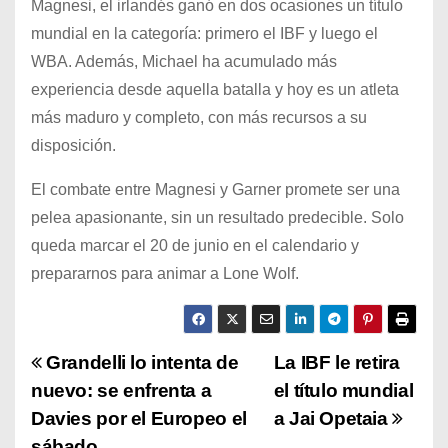
Magnesi, el irlandés ganó en dos ocasiones un título
mundial en la categoría: primero el IBF y luego el
WBA. Además, Michael ha acumulado más
experiencia desde aquella batalla y hoy es un atleta
más maduro y completo, con más recursos a su
disposición.
El combate entre Magnesi y Garner promete ser una
pelea apasionante, sin un resultado predecible. Solo
queda marcar el 20 de junio en el calendario y
prepararnos para animar a Lone Wolf.
N
Grandelli lo intenta de
La IBF le retira
nuevo: se enfrenta a
el título mundial
a
Davies por el Europeo el
a Jai Opetaia
sábado