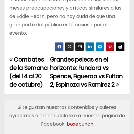
meses preocupaciones y críticas similares a las
de Eddie Hearn, pero no hay duda de que una
gran parte del público está ansiosa por el
evento.
Combates
Grandes peleas en el
N
de la Semana
horizonte: Fundora vs
a
(del 14 al 20
Spence, Figueroa vs Fulton
de octubre)
2, Espinoza vs Ramirez 2
v
e
Si te gustan nuestros contenidos y quieres
g
ayudarnos a crecer, dale like a nuestra página de
a
Facebook:
boxepunch