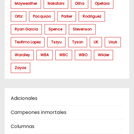
Mayweather
Nakatani
Oliha
Opetaia
Ortiz
Pacquiao
Parker
Rodriguez
Ryan Garcia
Spence
Stevenson
Teofimo Lopez
Tszyu
Tyson
UK
Usyk
Wardley
WBA
WBC
WBO
Wilder
Zayas
Adicionales
Campeones inmortales
Columnas