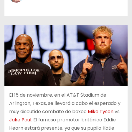
o
El 15 de noviembre, en el AT&T Stadium de
Arlington, Texas, se llevará a cabo el esperado y
muy discutido combate de boxeo
Mike Tyson
vs
Jake Paul
. El famoso promotor británico Eddie
Hearn estará presente, ya que su pupila Katie