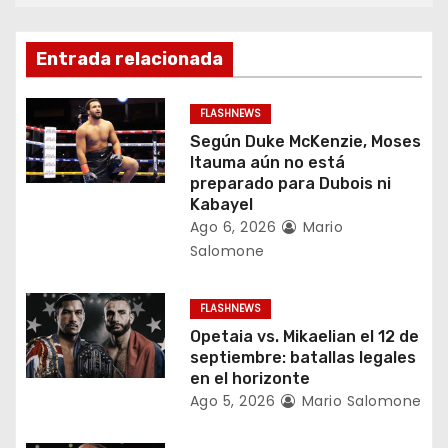
c
i
Entrada relacionada
ó
FLASHNEWS
n
Según Duke McKenzie, Moses
Itauma aún no está
d
preparado para Dubois ni
Kabayel
e
Ago 6, 2026
Mario
Salomone
e
n
FLASHNEWS
Opetaia vs. Mikaelian el 12 de
t
septiembre: batallas legales
en el horizonte
r
Ago 5, 2026
Mario Salomone
a