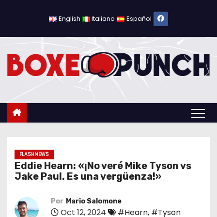
S
a
English
Italiano
Español
l
t
a
r
a
l
c
o
n
t
FLASHNEWS
Eddie Hearn: «¡No veré Mike Tyson vs
e
Jake Paul. Es una vergüenza!»
n
i
Por
Mario Salomone
d
Oct 12, 2024
#Hearn
,
#Tyson