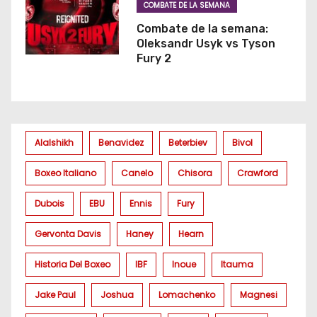
COMBATE DE LA SEMANA
Combate de la semana:
Oleksandr Usyk vs Tyson
Fury 2
Alalshikh
Benavidez
Beterbiev
Bivol
Boxeo Italiano
Canelo
Chisora
Crawford
Dubois
EBU
Ennis
Fury
Gervonta Davis
Haney
Hearn
Historia Del Boxeo
IBF
Inoue
Itauma
Jake Paul
Joshua
Lomachenko
Magnesi