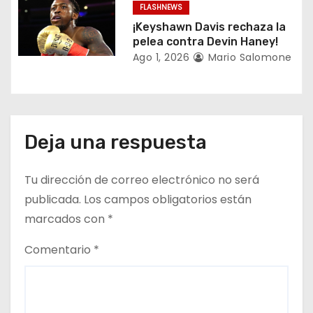
FLASHNEWS
d
¡Keyshawn Davis rechaza la
a
pelea contra Devin Haney!
Ago 1, 2026
Mario Salomone
s
Deja una respuesta
Tu dirección de correo electrónico no será
publicada.
Los campos obligatorios están
marcados con
*
Comentario
*