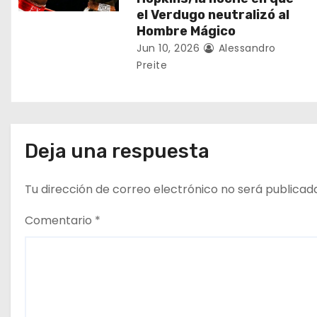
n
el Verdugo neutralizó al
Hombre Mágico
t
Jun 10, 2026
Alessandro
Preite
r
a
d
Deja una respuesta
a
s
Tu dirección de correo electrónico no será publicad
Comentario
*