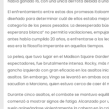
había ganado 16, con una única derrota debida a una 
El enfrentamiento entre estas dos promesas italoame
diseñado para determinar cuál de ellos estaba mejor 
categoría de los pesos pesados. La desesperada bús
esperanza blanca” no permitía vacilaciones, empuja
antes había cumplido 20 años, a enfrentarse a los l
esa era la filosofía imperante en aquellos tiempos.
La pelea, que tuvo lugar en el Madison Square Gard
espectadores, fue brutalmente intensa. Rocky, más ma
gancho izquierdo con gran eficacia en los asaltos ini
asaltos. Sin embargo, Vingo se levantó en ambas oc
sacudían a Marciano, quien estuvo cerca de caer él 
Durante cinco asaltos, el combate se mantuvo equilibr
comenzó a mostrar signos de fatiga. Alcanzado por u
suelo golpeándose violentamente la cabeza en la caí