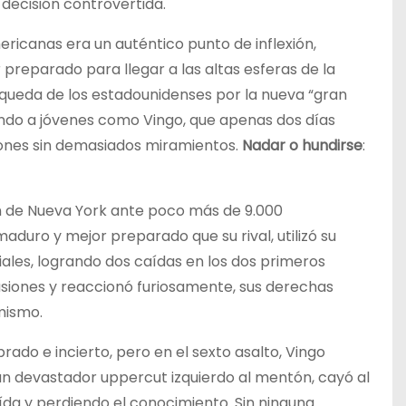
decisión controvertida.
ricanas era un auténtico punto de inflexión,
preparado para llegar a las altas esferas de la
queda de los estadounidenses por la nueva “gran
ndo a jóvenes como Vingo, que apenas dos días
eones sin demasiados miramientos.
Nadar o hundirse
:
en de Nueva York ante poco más de 9.000
duro y mejor preparado que su rival, utilizó su
ciales, logrando dos caídas en los dos primeros
asiones y reaccionó furiosamente, sus derechas
mismo.
ado e incierto, pero en el sexto asalto, Vingo
n devastador uppercut izquierdo al mentón, cayó al
da y perdiendo el conocimiento. Sin ninguna