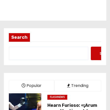
Search
Searc
Popular
Trending
FLASHNEWS
Hearn Furioso: «¡Arum