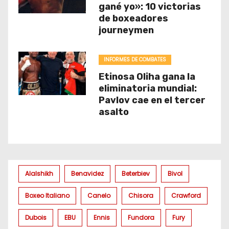
gané yo»: 10 victorias
de boxeadores
journeymen
INFORMES DE COMBATES
Etinosa Oliha gana la
eliminatoria mundial:
Pavlov cae en el tercer
asalto
Alalshikh
Benavidez
Beterbiev
Bivol
Boxeo Italiano
Canelo
Chisora
Crawford
Dubois
EBU
Ennis
Fundora
Fury