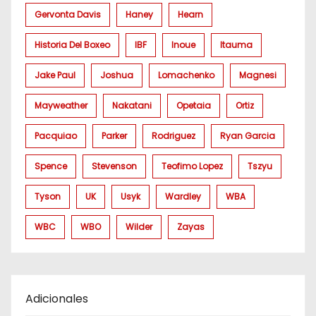
Gervonta Davis
Haney
Hearn
Historia Del Boxeo
IBF
Inoue
Itauma
Jake Paul
Joshua
Lomachenko
Magnesi
Mayweather
Nakatani
Opetaia
Ortiz
Pacquiao
Parker
Rodriguez
Ryan Garcia
Spence
Stevenson
Teofimo Lopez
Tszyu
Tyson
UK
Usyk
Wardley
WBA
WBC
WBO
Wilder
Zayas
Adicionales