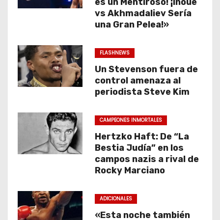
es un Mentiroso! ¡Inoue
vs Akhmadaliev Sería
una Gran Pelea!»
FLASHNEWS
Un Stevenson fuera de
control amenaza al
periodista Steve Kim
CAMPEONES INMORTALES
Hertzko Haft: De “La
Bestia Judía” en los
campos nazis a rival de
Rocky Marciano
ADICIONALES
«Esta noche también