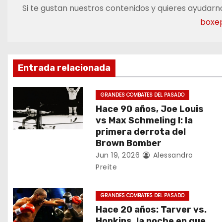
v
Si te gustan nuestros contenidos y quieres ayudarno
e
boxe
g
a
Entrada relacionada
c
GRANDES COMBATES DEL PASADO
i
Hace 90 años, Joe Louis
vs Max Schmeling I: la
ó
primera derrota del
Brown Bomber
n
Jun 19, 2026
Alessandro
d
Preite
e
GRANDES COMBATES DEL PASADO
e
Hace 20 años: Tarver vs.
Hopkins, la noche en que