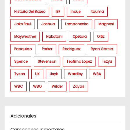
Historia Del Boxeo
IBF
Inoue
Itauma
Jake Paul
Joshua
Lomachenko
Magnesi
Mayweather
Nakatani
Opetaia
Ortiz
Pacquiao
Parker
Rodriguez
Ryan Garcia
Spence
Stevenson
Teofimo Lopez
Tszyu
Tyson
UK
Usyk
Wardley
WBA
WBC
WBO
Wilder
Zayas
Adicionales
Campeones inmortales