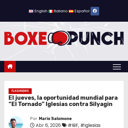
S
a
English
Italiano
Español
l
t
a
r
a
l
c
o
n
t
FLASHNEWS
El jueves, la oportunidad mundial para
e
“El Tornado” Iglesias contra Silyagin
n
i
Por
Mario Salomone
d
Abr 6, 2026
#IBF
,
#Iglesias