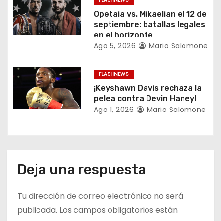
FLASHNEWS
Opetaia vs. Mikaelian el 12 de
t
septiembre: batallas legales
en el horizonte
r
Ago 5, 2026
Mario Salomone
a
FLASHNEWS
d
¡Keyshawn Davis rechaza la
a
pelea contra Devin Haney!
Ago 1, 2026
Mario Salomone
s
Deja una respuesta
Tu dirección de correo electrónico no será
publicada.
Los campos obligatorios están