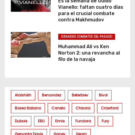
Es la semana de Guido
Vianello: faltan cuatro días
para el crucial combate
contra Makhmudov
GRANDES COMBATES DEL PASADO
Muhammad Ali vs Ken
Norton 2: una revancha al
filo de la navaja
Alalshikh
Benavidez
Beterbiev
Bivol
Boxeo Italiano
Canelo
Chisora
Crawford
Dubois
EBU
Ennis
Fundora
Fury
Gervonta Davis
Haney
Hearn