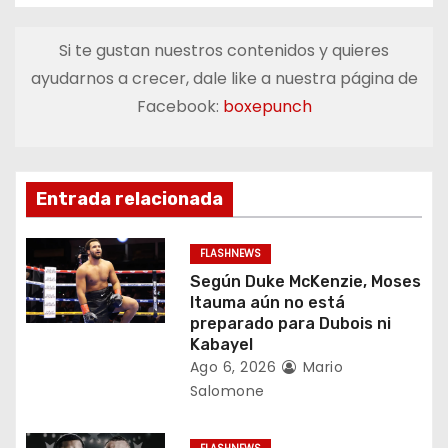
e
Si te gustan nuestros contenidos y quieres
g
ayudarnos a crecer, dale like a nuestra página de
a
Facebook:
boxepunch
c
i
Entrada relacionada
ó
FLASHNEWS
n
Según Duke McKenzie, Moses
Itauma aún no está
d
preparado para Dubois ni
Kabayel
e
Ago 6, 2026
Mario
Salomone
e
n