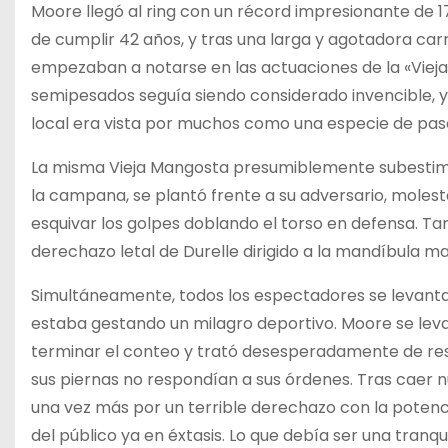
Moore llegó al ring con un récord impresionante de 1
de cumplir 42 años, y tras una larga y agotadora carre
empezaban a notarse en las actuaciones de la «Vieja
semipesados seguía siendo considerado invencible, y 
local era vista por muchos como una especie de pas
La misma Vieja Mangosta presumiblemente subestimó 
la campana, se plantó frente a su adversario, moles
esquivar los golpes doblando el torso en defensa. Tanta
derechazo letal de Durelle dirigido a la mandíbula m
Simultáneamente, todos los espectadores se levantaro
estaba gestando un milagro deportivo. Moore se leva
terminar el conteo y trató desesperadamente de resis
sus piernas no respondían a sus órdenes. Tras caer n
una vez más por un terrible derechazo con la potenc
del público ya en éxtasis. Lo que debía ser una tranq