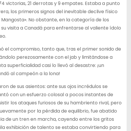
74 victorias, 21 derrotas y 9 empates. Estaba a punto
ra, los primeros signos del inevitable declive físico
 Mangosta». No obstante, en la categoría de los
su visita a Canadá para enfrentarse al valiente ídolo
eo.
el compromiso, tanto que, tras el primer sonido de
tándolo perezosamente con el jab y limitándose a
 superficialidad casi lo llevó al desastre: ¡un
andó al campeón a la lona!
n de sus asientos: ante sus ojos incrédulos se
ntó con un esfuerzo colosal a pocos instantes de
tir los ataques furiosos de su hambriento rival, pero
uevamente por la pérdida de equilibrio, fue abatido
ia de un tren en marcha, cayendo entre los gritos
uila exhibición de talento se estaba convirtiendo para