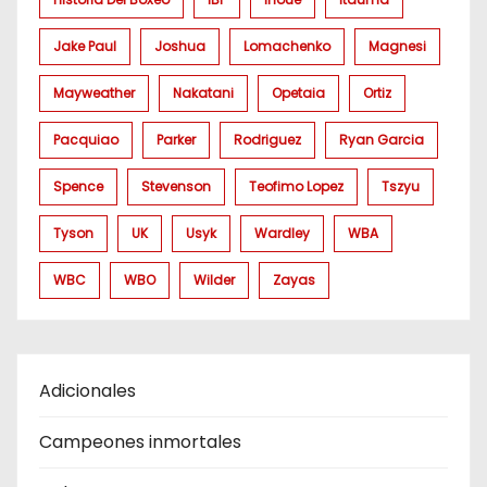
Jake Paul
Joshua
Lomachenko
Magnesi
Mayweather
Nakatani
Opetaia
Ortiz
Pacquiao
Parker
Rodriguez
Ryan Garcia
Spence
Stevenson
Teofimo Lopez
Tszyu
Tyson
UK
Usyk
Wardley
WBA
WBC
WBO
Wilder
Zayas
Adicionales
Campeones inmortales