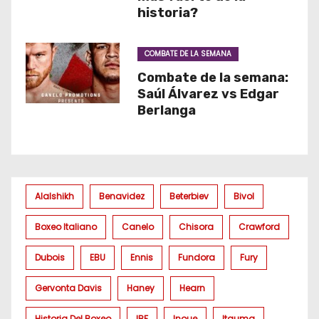
historia?
COMBATE DE LA SEMANA
Combate de la semana:
Saúl Álvarez vs Edgar
Berlanga
Alalshikh
Benavidez
Beterbiev
Bivol
Boxeo Italiano
Canelo
Chisora
Crawford
Dubois
EBU
Ennis
Fundora
Fury
Gervonta Davis
Haney
Hearn
Historia Del Boxeo
IBF
Inoue
Itauma