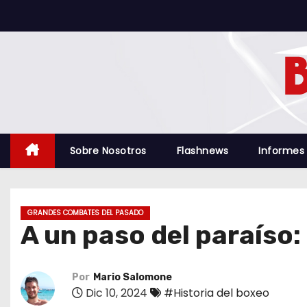
S
a
l
t
a
r
a
l
Sobre Nosotros
Flashnews
Informes
c
o
n
GRANDES COMBATES DEL PASADO
t
A un paso del paraíso:
e
n
i
Por
Mario Salomone
Dic 10, 2024
#Historia del boxeo
d