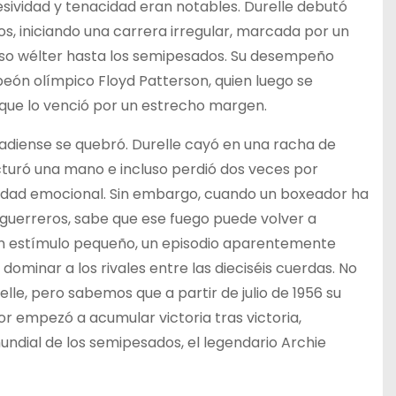
sividad y tenacidad eran notables. Durelle debutó
s, iniciando una carrera irregular, marcada por un
peso wélter hasta los semipesados. Su desempeño
peón olímpico Floyd Patterson, quien luego se
que lo venció por un estrecho margen.
adiense se quebró. Durelle cayó en una racha de
cturó una mano e incluso perdió dos veces por
ilidad emocional. Sin embargo, cuando un boxeador ha
 guerreros, sabe que ese fuego puede volver a
n estímulo pequeño, un episodio aparentemente
 dominar a los rivales entre las dieciséis cuerdas. No
lle, pero sabemos que a partir de julio de 1956 su
or empezó a acumular victoria tras victoria,
ndial de los semipesados, el legendario Archie