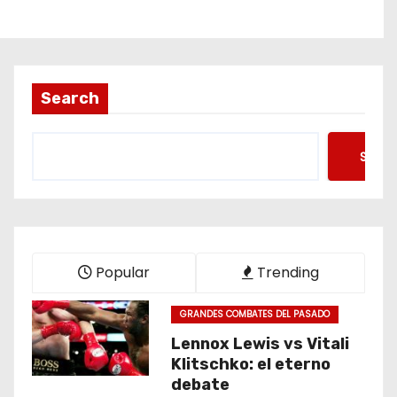
Search
Searc
Popular
Trending
GRANDES COMBATES DEL PASADO
Lennox Lewis vs Vitali
Klitschko: el eterno
debate