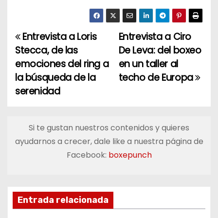
Entrevista a Loris
Entrevista a Ciro
N
Stecca, de las
De Leva: del boxeo
a
emociones del ring a
en un taller al
la búsqueda de la
techo de Europa
v
serenidad
e
g
Si te gustan nuestros contenidos y quieres
a
ayudarnos a crecer, dale like a nuestra página de
Facebook:
boxepunch
c
i
ó
Entrada relacionada