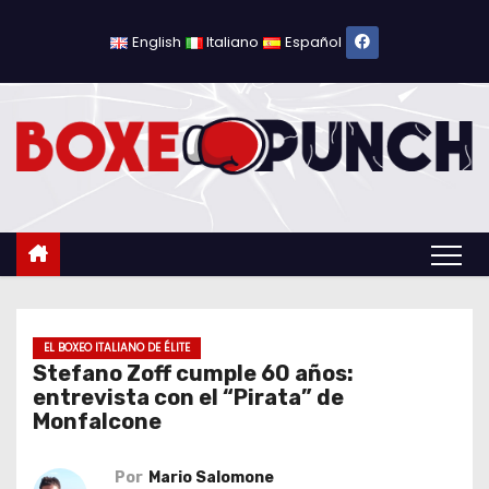
S
a
English
Italiano
Español
l
t
a
r
a
l
c
o
n
t
EL BOXEO ITALIANO DE ÉLITE
Stefano Zoff cumple 60 años:
e
entrevista con el “Pirata” de
n
Monfalcone
i
d
Por
Mario Salomone