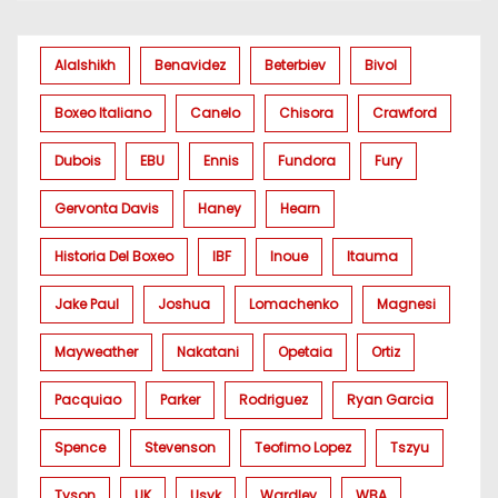
Alalshikh
Benavidez
Beterbiev
Bivol
Boxeo Italiano
Canelo
Chisora
Crawford
Dubois
EBU
Ennis
Fundora
Fury
Gervonta Davis
Haney
Hearn
Historia Del Boxeo
IBF
Inoue
Itauma
Jake Paul
Joshua
Lomachenko
Magnesi
Mayweather
Nakatani
Opetaia
Ortiz
Pacquiao
Parker
Rodriguez
Ryan Garcia
Spence
Stevenson
Teofimo Lopez
Tszyu
Tyson
UK
Usyk
Wardley
WBA