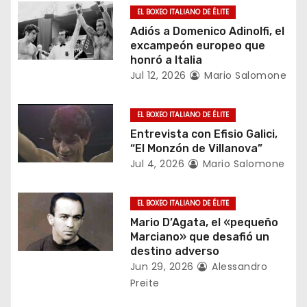
n
EL BOXEO ITALIANO DE ÉLITE
d
Adiós a Domenico Adinolfi, el
excampeón europeo que
e
honró a Italia
Jul 12, 2026
Mario Salomone
e
EL BOXEO ITALIANO DE ÉLITE
n
Entrevista con Efisio Galici,
t
“El Monzón de Villanova”
Jul 4, 2026
Mario Salomone
r
a
EL BOXEO ITALIANO DE ÉLITE
Mario D’Agata, el «pequeño
d
Marciano» que desafió un
destino adverso
a
Jun 29, 2026
Alessandro
Preite
s