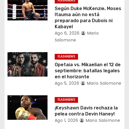
FLASHNEWS
n
Según Duke McKenzie, Moses
Itauma aún no está
d
preparado para Dubois ni
Kabayel
e
Ago 6, 2026
Mario
Salomone
e
n
FLASHNEWS
Opetaia vs. Mikaelian el 12 de
t
septiembre: batallas legales
en el horizonte
r
Ago 5, 2026
Mario Salomone
a
FLASHNEWS
d
¡Keyshawn Davis rechaza la
a
pelea contra Devin Haney!
Ago 1, 2026
Mario Salomone
s