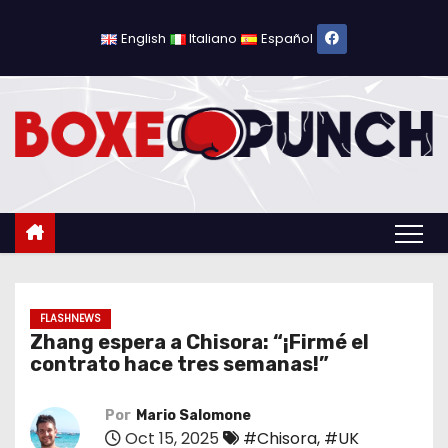
S
a
English
Italiano
Español
l
t
a
r
a
l
c
o
n
t
FLASHNEWS
Zhang espera a Chisora: “¡Firmé el
e
contrato hace tres semanas!”
n
i
Por
Mario Salomone
d
Oct 15, 2025
#Chisora
,
#UK