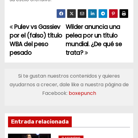
Pulev vs Gassiev
Wilder anuncia una
N
por el (falso) título
pelea por un título
a
WBA del peso
mundial. ¿De qué se
pesado
trata?
v
e
Si te gustan nuestros contenidos y quieres
g
ayudarnos a crecer, dale like a nuestra página de
a
Facebook:
boxepunch
c
i
Entrada relacionada
ó