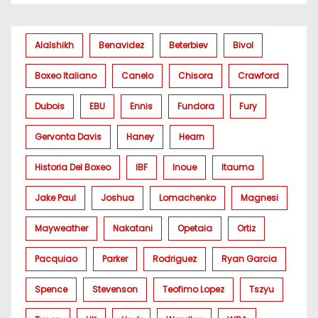
Alalshikh
Benavidez
Beterbiev
Bivol
Boxeo Italiano
Canelo
Chisora
Crawford
Dubois
EBU
Ennis
Fundora
Fury
Gervonta Davis
Haney
Hearn
Historia Del Boxeo
IBF
Inoue
Itauma
Jake Paul
Joshua
Lomachenko
Magnesi
Mayweather
Nakatani
Opetaia
Ortiz
Pacquiao
Parker
Rodriguez
Ryan Garcia
Spence
Stevenson
Teofimo Lopez
Tszyu