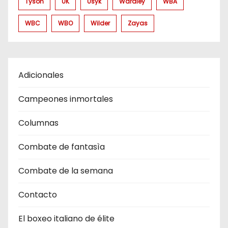
Tyson
UK
Usyk
Wardley
WBA
WBC
WBO
Wilder
Zayas
Adicionales
Campeones inmortales
Columnas
Combate de fantasìa
Combate de la semana
Contacto
El boxeo italiano de élite