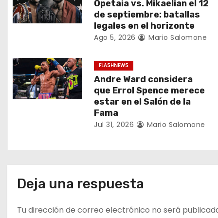
i
Opetaia vs. Mikaelian el 12
de septiembre: batallas
ó
legales en el horizonte
n
Ago 5, 2026
Mario Salomone
d
FLASHNEWS
e
Andre Ward considera
que Errol Spence merece
e
estar en el Salón de la
Fama
n
Jul 31, 2026
Mario Salomone
t
r
a
Deja una respuesta
d
Tu dirección de correo electrónico no será publicad