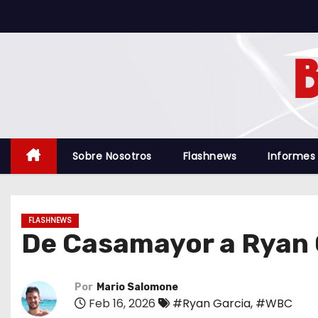
S
a
l
t
a
r
a
l
Sobre Nosotros
Flashnews
Informes
c
o
n
FLASHNEWS
t
De Casamayor a Ryan G
e
n
i
Por
Mario Salomone
Feb 16, 2026
#Ryan Garcia
,
#WBC
d