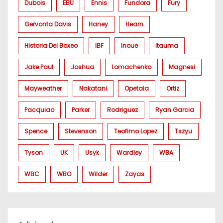
Dubois
EBU
Ennis
Fundora
Fury
Gervonta Davis
Haney
Hearn
Historia Del Boxeo
IBF
Inoue
Itauma
Jake Paul
Joshua
Lomachenko
Magnesi
Mayweather
Nakatani
Opetaia
Ortiz
Pacquiao
Parker
Rodriguez
Ryan Garcia
Spence
Stevenson
Teofimo Lopez
Tszyu
Tyson
UK
Usyk
Wardley
WBA
WBC
WBO
Wilder
Zayas