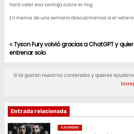
hará valer esa ventaja sobre el ring.
En menos de una semana descubriremos si el vetera
Tyson Fury volvió gracias a ChatGPT y quier
N
entrenar solo
a
v
Si te gustan nuestros contenidos y quieres ayudarno
e
boxe
g
a
Entrada relacionada
c
FLASHNEWS