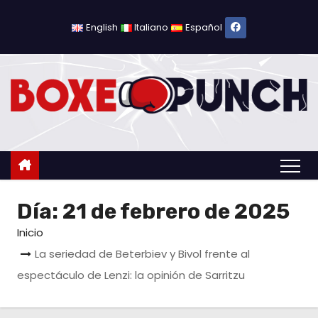
S
a
English
Italiano
Español
l
t
a
r
a
l
c
o
Día:
21 de febrero de 2025
n
t
Inicio
e
La seriedad de Beterbiev y Bivol frente al
n
espectáculo de Lenzi: la opinión de Sarritzu
i
d