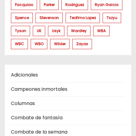
Pacquiao
Parker
Rodriguez
Ryan Garcia
Spence
Stevenson
Teofimo Lopez
Tszyu
Tyson
UK
Usyk
Wardley
WBA
WBC
WBO
Wilder
Zayas
Adicionales
Campeones inmortales
Columnas
Combate de fantasìa
Combate de la semana