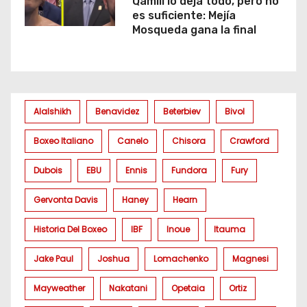
Qamili lo deja todo, pero no
es suficiente: Mejía
Mosqueda gana la final
Alalshikh
Benavidez
Beterbiev
Bivol
Boxeo Italiano
Canelo
Chisora
Crawford
Dubois
EBU
Ennis
Fundora
Fury
Gervonta Davis
Haney
Hearn
Historia Del Boxeo
IBF
Inoue
Itauma
Jake Paul
Joshua
Lomachenko
Magnesi
Mayweather
Nakatani
Opetaia
Ortiz