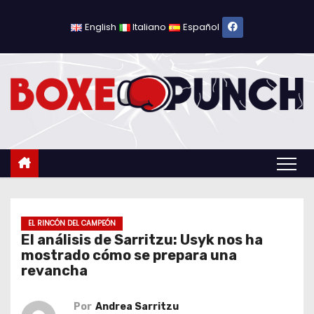
S
a
English
Italiano
Español
l
t
a
r
a
l
c
o
n
t
EL RINCÓN DEL CAMPEÓN
El análisis de Sarritzu: Usyk nos ha
e
mostrado cómo se prepara una
n
revancha
i
d
Por
Andrea Sarritzu