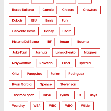
Boxeo Italiano
Canelo
Chisora
Crawford
Dubois
EBU
Ennis
Fury
Gervonta Davis
Haney
Hearn
Historia Del Boxeo
IBF
Inoue
Itauma
Jake Paul
Joshua
Lomachenko
Magnesi
Mayweather
Nakatani
Oliha
Opetaia
Ortiz
Pacquiao
Parker
Rodriguez
Ryan Garcia
Spence
Stevenson
Teofimo Lopez
Tszyu
Tyson
UK
Usyk
Wardley
WBA
WBC
WBO
Wilder