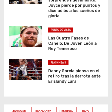
sorprende nuevamente:
Joyce pierde por puntos y
dice adiós a los sueños de
gloria
PUNTO DE VISTA
Las Cuatro Fases de
Canelo: De Joven León a
Rey Temeroso
FLASHNEWS
Danny Garcia piensa en el
retiro tras la derrota ante
Erislandy Lara
Alalshikh
Benavidez
Beterbiev
Bivol