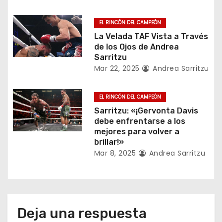
e
EL RINCÓN DEL CAMPEÓN
n
La Velada TAF Vista a Través
de los Ojos de Andrea
t
Sarritzu
r
Mar 22, 2025
Andrea Sarritzu
a
EL RINCÓN DEL CAMPEÓN
d
Sarritzu: «¡Gervonta Davis
debe enfrentarse a los
a
mejores para volver a
brillar!»
s
Mar 8, 2025
Andrea Sarritzu
Deja una respuesta