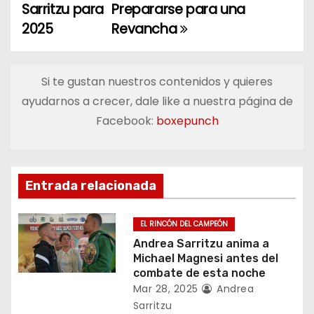
a
Sarritzu para
Prepararse para una
2025
Revancha
v
e
Si te gustan nuestros contenidos y quieres
g
ayudarnos a crecer, dale like a nuestra página de
a
Facebook:
boxepunch
c
i
Entrada relacionada
ó
EL RINCÓN DEL CAMPEÓN
n
Andrea Sarritzu anima a
Michael Magnesi antes del
d
combate de esta noche
Mar 28, 2025
Andrea
e
Sarritzu