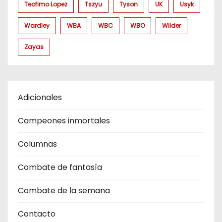
Teofimo Lopez
Tszyu
Tyson
UK
Usyk
Wardley
WBA
WBC
WBO
Wilder
Zayas
Adicionales
Campeones inmortales
Columnas
Combate de fantasìa
Combate de la semana
Contacto