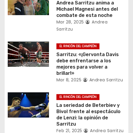
d
Andrea Sarritzu anima a
Michael Magnesi antes del
e
combate de esta noche
Mar 28, 2025
Andrea
e
Sarritzu
n
EL RINCÓN DEL CAMPEÓN
t
Sarritzu: «¡Gervonta Davis
debe enfrentarse a los
r
mejores para volver a
brillar!»
a
Mar 8, 2025
Andrea Sarritzu
d
EL RINCÓN DEL CAMPEÓN
a
La seriedad de Beterbiev y
Bivol frente al espectáculo
s
de Lenzi: la opinión de
Sarritzu
Feb 21, 2025
Andrea Sarritzu