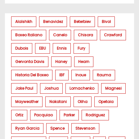
Alalshikh
Benavidez
Beterbiev
Bivol
Boxeo Italiano
Canelo
Chisora
Crawford
Dubois
EBU
Ennis
Fury
Gervonta Davis
Haney
Hearn
Historia Del Boxeo
IBF
Inoue
Itauma
Jake Paul
Joshua
Lomachenko
Magnesi
Mayweather
Nakatani
Oliha
Opetaia
Ortiz
Pacquiao
Parker
Rodriguez
Ryan Garcia
Spence
Stevenson