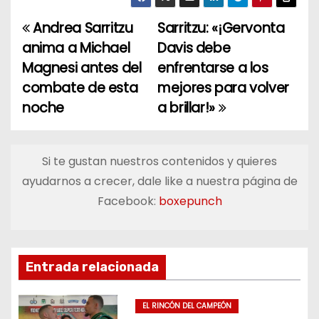
Andrea Sarritzu
Sarritzu: «¡Gervonta
N
anima a Michael
Davis debe
a
Magnesi antes del
enfrentarse a los
combate de esta
mejores para volver
v
noche
a brillar!»
e
g
Si te gustan nuestros contenidos y quieres
a
ayudarnos a crecer, dale like a nuestra página de
Facebook:
boxepunch
c
i
ó
Entrada relacionada
n
EL RINCÓN DEL CAMPEÓN