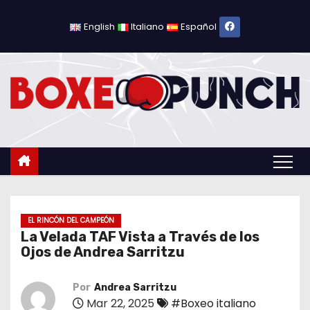
S
a
English
Italiano
Español
l
t
a
r
a
l
c
o
n
t
EL RINCÓN DEL CAMPEÓN
La Velada TAF Vista a Través de los
e
Ojos de Andrea Sarritzu
n
i
Por
Andrea Sarritzu
d
Mar 22, 2025
#Boxeo italiano