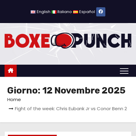
S
a
English
Italiano
Español
l
t
a
a
l
c
o
n
Giorno:
12 Novembre 2025
t
e
Home
n
Fight of the week: Chris Eubank Jr vs Conor Benn 2
u
t
o