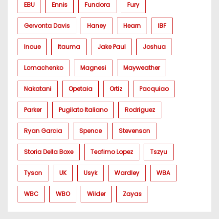
EBU
Ennis
Fundora
Fury
Gervonta Davis
Haney
Hearn
IBF
Inoue
Itauma
Jake Paul
Joshua
Lomachenko
Magnesi
Mayweather
Nakatani
Opetaia
Ortiz
Pacquiao
Parker
Pugilato Italiano
Rodriguez
Ryan Garcia
Spence
Stevenson
Storia Della Boxe
Teofimo Lopez
Tszyu
Tyson
UK
Usyk
Wardley
WBA
WBC
WBO
Wilder
Zayas