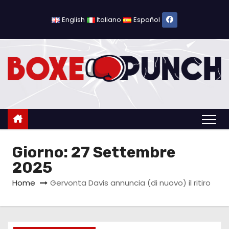
S
a
English
Italiano
Español
l
t
a
a
l
c
o
n
Giorno:
27 Settembre
t
e
2025
n
Home
Gervonta Davis annuncia (di nuovo) il ritiro
u
t
o