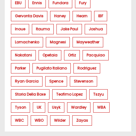
EBU
Ennis
Fundora
Fury
Gervonta Davis
Haney
Hearn
IBF
Inoue
Itauma
Jake Paul
Joshua
Lomachenko
Magnesi
Mayweather
Nakatani
Opetaia
Ortiz
Pacquiao
Parker
Pugilato Italiano
Rodriguez
Ryan Garcia
Spence
Stevenson
Storia Della Boxe
Teofimo Lopez
Tszyu
Tyson
UK
Usyk
Wardley
WBA
WBC
WBO
Wilder
Zayas