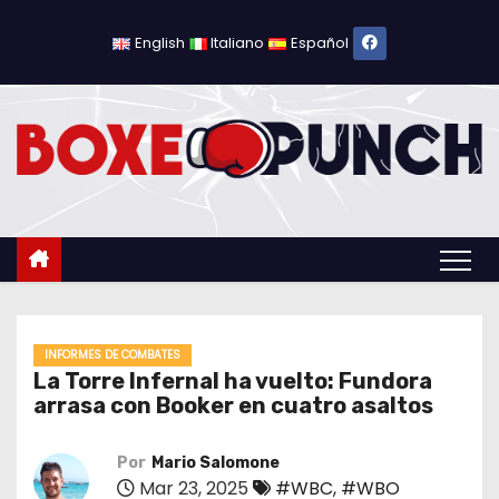
S
a
English
Italiano
Español
l
t
a
r
a
l
c
o
n
t
INFORMES DE COMBATES
La Torre Infernal ha vuelto: Fundora
e
arrasa con Booker en cuatro asaltos
n
i
Por
Mario Salomone
d
Mar 23, 2025
#WBC
,
#WBO