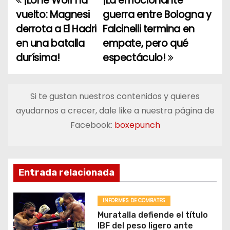
¡Lone Wolf ha
¡La emocionante
N
vuelto: Magnesi
guerra entre Bologna y
a
derrota a El Hadri
Falcinelli termina en
en una batalla
empate, pero qué
v
durísima!
espectáculo!
e
g
Si te gustan nuestros contenidos y quieres
a
ayudarnos a crecer, dale like a nuestra página de
Facebook:
boxepunch
c
i
ó
Entrada relacionada
n
INFORMES DE COMBATES
d
Muratalla defiende el título
IBF del peso ligero ante