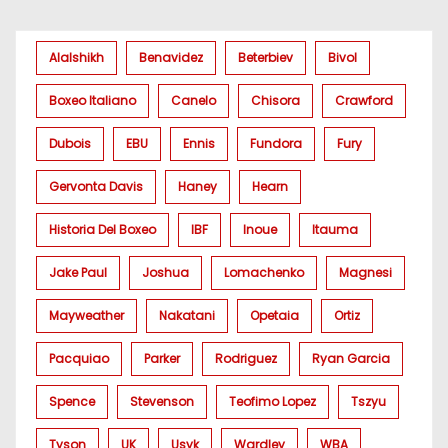
Alalshikh
Benavidez
Beterbiev
Bivol
Boxeo Italiano
Canelo
Chisora
Crawford
Dubois
EBU
Ennis
Fundora
Fury
Gervonta Davis
Haney
Hearn
Historia Del Boxeo
IBF
Inoue
Itauma
Jake Paul
Joshua
Lomachenko
Magnesi
Mayweather
Nakatani
Opetaia
Ortiz
Pacquiao
Parker
Rodriguez
Ryan Garcia
Spence
Stevenson
Teofimo Lopez
Tszyu
Tyson
UK
Usyk
Wardley
WBA