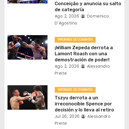
e
Conceição y anuncia su salto
de categoría
e
Ago 2, 2026
Domenico
D'Agostino
n
t
INFORMES DE COMBATES
¡William Zepeda derrota a
r
Lamont Roach con una
demostración de poder!
a
Ago 2, 2026
Alessandro
Preite
d
a
INFORMES DE COMBATES
Tszyu derrota a un
s
irreconocible Spence por
decisión y lo lleva al retiro
Jul 26, 2026
Alessandro
Preite