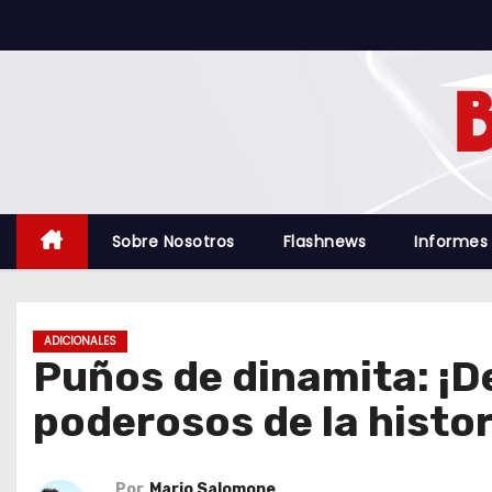
S
a
l
t
a
r
a
l
Sobre Nosotros
Flashnews
Informes
c
o
n
ADICIONALES
t
Puños de dinamita: ¡D
e
poderosos de la histor
n
i
d
Por
Mario Salomone