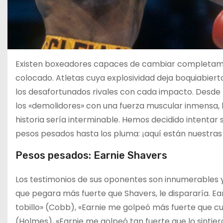
Existen boxeadores capaces de cambiar completamen
colocado. Atletas cuya explosividad deja boquiabier
los desafortunados rivales con cada impacto. Desde 
los «demolidores» con una fuerza muscular inmensa, 
historia sería interminable. Hemos decidido intentar
pesos pesados hasta los pluma: ¡aquí están nuestra
Pesos pesados: Earnie Shavers
Los testimonios de sus oponentes son innumerables y v
que pegara más fuerte que Shavers, le dispararía. Ea
tobillo» (Cobb), «Earnie me golpeó más fuerte que cu
(Holmes), «Earnie me golpeó tan fuerte que lo sintiero