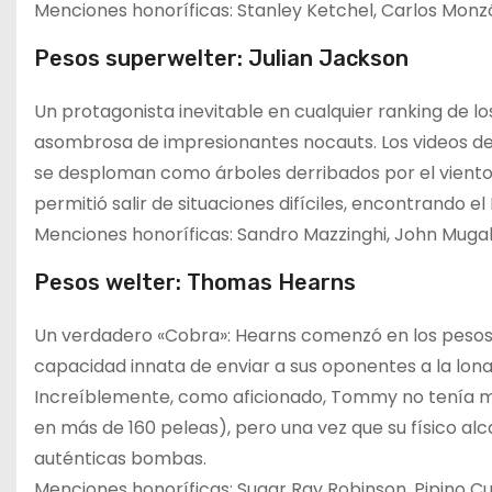
Menciones honoríficas: Stanley Ketchel, Carlos Monz
Pesos superwelter: Julian Jackson
Un protagonista inevitable en cualquier ranking de 
asombrosa de impresionantes nocauts. Los videos de
se desploman como árboles derribados por el viento
permitió salir de situaciones difíciles, encontrando 
Menciones honoríficas: Sandro Mazzinghi, John Mugabi
Pesos welter: Thomas Hearns
Un verdadero «Cobra»: Hearns comenzó en los pesos 
capacidad innata de enviar a sus oponentes a la lona
Increíblemente, como aficionado, Tommy no tenía 
en más de 160 peleas), pero una vez que su físico al
auténticas bombas.
Menciones honoríficas: Sugar Ray Robinson, Pipino Cue