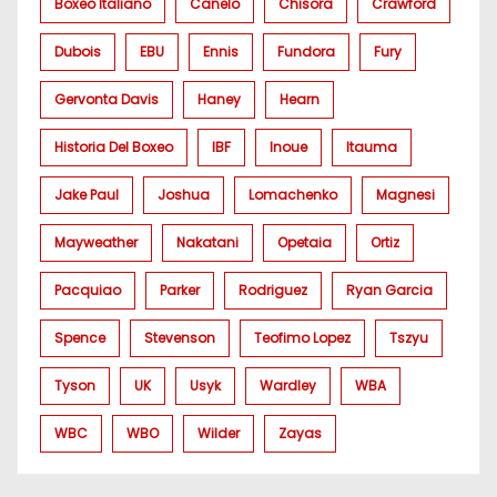
Boxeo Italiano
Canelo
Chisora
Crawford
Dubois
EBU
Ennis
Fundora
Fury
Gervonta Davis
Haney
Hearn
Historia Del Boxeo
IBF
Inoue
Itauma
Jake Paul
Joshua
Lomachenko
Magnesi
Mayweather
Nakatani
Opetaia
Ortiz
Pacquiao
Parker
Rodriguez
Ryan Garcia
Spence
Stevenson
Teofimo Lopez
Tszyu
Tyson
UK
Usyk
Wardley
WBA
WBC
WBO
Wilder
Zayas