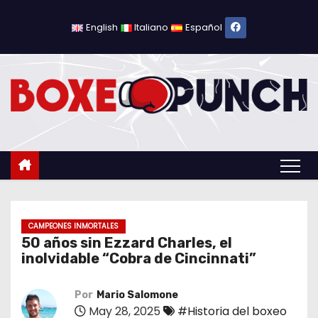
S
a
English
Italiano
Español
l
t
a
r
a
l
c
o
n
t
CAMPEONES INMORTALES
50 años sin Ezzard Charles, el
e
inolvidable “Cobra de Cincinnati”
n
i
Por
Mario Salomone
d
May 28, 2025
#Historia del boxeo