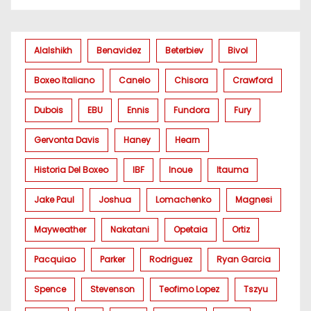
Alalshikh
Benavidez
Beterbiev
Bivol
Boxeo Italiano
Canelo
Chisora
Crawford
Dubois
EBU
Ennis
Fundora
Fury
Gervonta Davis
Haney
Hearn
Historia Del Boxeo
IBF
Inoue
Itauma
Jake Paul
Joshua
Lomachenko
Magnesi
Mayweather
Nakatani
Opetaia
Ortiz
Pacquiao
Parker
Rodriguez
Ryan Garcia
Spence
Stevenson
Teofimo Lopez
Tszyu