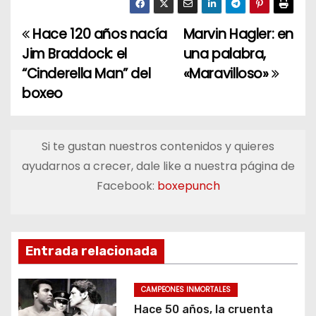
Hace 120 años nacía
Marvin Hagler: en
N
Jim Braddock: el
una palabra,
a
“Cinderella Man” del
«Maravilloso»
boxeo
v
e
Si te gustan nuestros contenidos y quieres
g
ayudarnos a crecer, dale like a nuestra página de
a
Facebook:
boxepunch
c
i
Entrada relacionada
ó
CAMPEONES INMORTALES
n
Hace 50 años, la cruenta