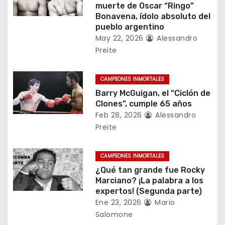
muerte de Oscar “Ringo”
d
Bonavena, ídolo absoluto del
pueblo argentino
e
May 22, 2026
Alessandro
Preite
e
n
CAMPEONES INMORTALES
Barry McGuigan, el “Ciclón de
t
Clones”, cumple 65 años
r
Feb 28, 2026
Alessandro
Preite
a
d
CAMPEONES INMORTALES
¿Qué tan grande fue Rocky
a
Marciano? ¡La palabra a los
expertos! (Segunda parte)
s
Ene 23, 2026
Mario
Salomone