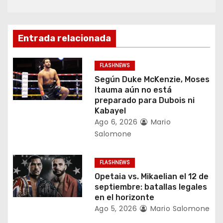
c
i
ó
Entrada relacionada
n
FLASHNEWS
d
Según Duke McKenzie, Moses
Itauma aún no está
e
preparado para Dubois ni
Kabayel
e
Ago 6, 2026
Mario
Salomone
n
t
FLASHNEWS
Opetaia vs. Mikaelian el 12 de
r
septiembre: batallas legales
en el horizonte
a
Ago 5, 2026
Mario Salomone