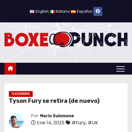
S
a
English
Italiano
Español
l
t
a
r
a
l
c
o
n
t
FLASHNEWS
Tyson Fury se retira (de nuevo)
e
n
Por
Mario Salomone
i
Ene 14, 2025
#Fury
,
#UK
d