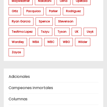
Mayweather
Nakatani
Oliha
Opetaia
Ortiz
Pacquiao
Parker
Rodriguez
Ryan Garcia
Spence
Stevenson
Teofimo Lopez
Tszyu
Tyson
UK
Usyk
Wardley
WBA
WBC
WBO
Wilder
Zayas
Adicionales
Campeones inmortales
Columnas