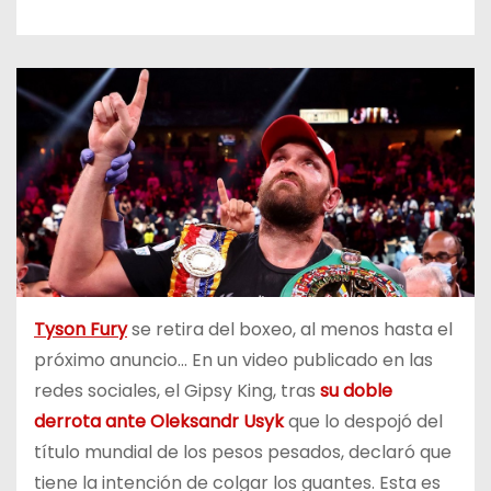
o
Tyson Fury
se retira del boxeo, al menos hasta el
próximo anuncio… En un video publicado en las
redes sociales, el Gipsy King, tras
su doble
derrota ante Oleksandr Usyk
que lo despojó del
título mundial de los pesos pesados, declaró que
tiene la intención de colgar los guantes. Esta es