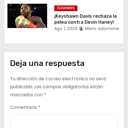
d
FLASHNEWS
a
¡Keyshawn Davis rechaza la
pelea contra Devin Haney!
s
Ago 1, 2026
Mario Salomone
Deja una respuesta
Tu dirección de correo electrónico no será
publicada.
Los campos obligatorios están
marcados con
*
Comentario
*