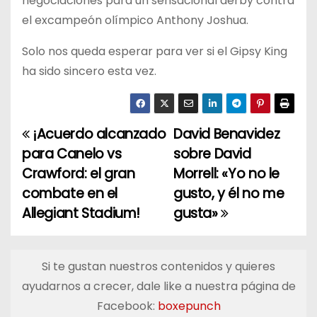
negociaciones para un sensacional derby contra
el excampeón olímpico Anthony Joshua.
Solo nos queda esperar para ver si el Gipsy King
ha sido sincero esta vez.
¡Acuerdo alcanzado
David Benavidez
N
para Canelo vs
sobre David
a
Crawford: el gran
Morrell: «Yo no le
combate en el
gusto, y él no me
v
Allegiant Stadium!
gusta»
e
g
Si te gustan nuestros contenidos y quieres
a
ayudarnos a crecer, dale like a nuestra página de
Facebook:
boxepunch