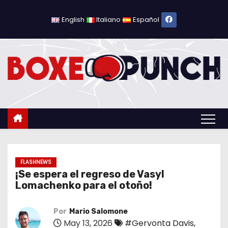
S
a
English
Italiano
Español
l
t
a
r
a
l
c
o
n
t
FLASHNEWS
¡Se espera el regreso de Vasyl
e
Lomachenko para el otoño!
n
i
Por
Mario Salomone
d
May 13, 2026
#Gervonta Davis
,