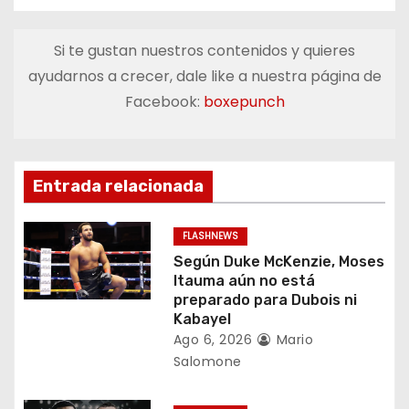
e
Si te gustan nuestros contenidos y quieres
g
ayudarnos a crecer, dale like a nuestra página de
a
Facebook:
boxepunch
c
i
Entrada relacionada
ó
FLASHNEWS
n
Según Duke McKenzie, Moses
Itauma aún no está
d
preparado para Dubois ni
Kabayel
e
Ago 6, 2026
Mario
Salomone
e