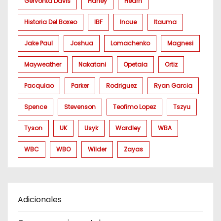
Gervonta Davis
Haney
Hearn
Historia Del Boxeo
IBF
Inoue
Itauma
Jake Paul
Joshua
Lomachenko
Magnesi
Mayweather
Nakatani
Opetaia
Ortiz
Pacquiao
Parker
Rodriguez
Ryan Garcia
Spence
Stevenson
Teofimo Lopez
Tszyu
Tyson
UK
Usyk
Wardley
WBA
WBC
WBO
Wilder
Zayas
Adicionales