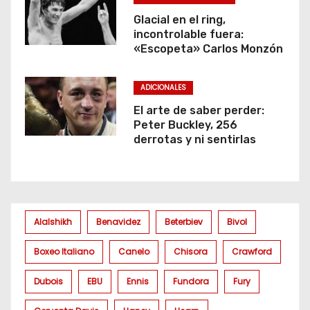
Glacial en el ring,
incontrolable fuera:
«Escopeta» Carlos Monzón
ADICIONALES
El arte de saber perder:
Peter Buckley, 256
derrotas y ni sentirlas
Alalshikh
Benavidez
Beterbiev
Bivol
Boxeo Italiano
Canelo
Chisora
Crawford
Dubois
EBU
Ennis
Fundora
Fury