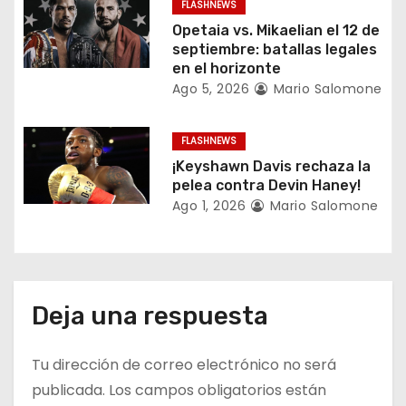
n
FLASHNEWS
Opetaia vs. Mikaelian el 12 de
t
septiembre: batallas legales
en el horizonte
r
Ago 5, 2026
Mario Salomone
a
FLASHNEWS
d
¡Keyshawn Davis rechaza la
a
pelea contra Devin Haney!
Ago 1, 2026
Mario Salomone
s
Deja una respuesta
Tu dirección de correo electrónico no será
publicada.
Los campos obligatorios están