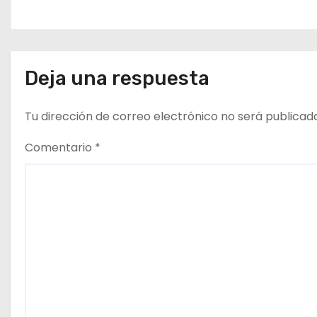
t
r
a
Deja una respuesta
d
Tu dirección de correo electrónico no será publicad
a
Comentario
*
s