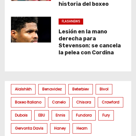
historia del boxeo
FLASHNEWS
Lesión en la mano
derecha para
Stevenson: se cancela
la pelea con Cordina
Alalshikh
Benavidez
Beterbiev
Bivol
Boxeo Italiano
Canelo
Chisora
Crawford
Dubois
EBU
Ennis
Fundora
Fury
Gervonta Davis
Haney
Hearn