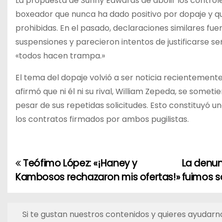
La propuesta de Sunny Edwards de abolir los control
boxeador que nunca ha dado positivo por dopaje y q
prohibidas. En el pasado, declaraciones similares fu
suspensiones y parecieron intentos de justificarse 
«todos hacen trampa.»
El tema del dopaje volvió a ser noticia recientement
afirmó que ni él ni su rival, William Zepeda, se sometie
pesar de sus repetidas solicitudes. Esto constituyó u
los contratos firmados por ambos pugilistas.
Teófimo López: «¡Haney y
La denun
N
Kambosos rechazaron mis ofertas!»
fuimos s
a
v
Si te gustan nuestros contenidos y quieres ayudarno