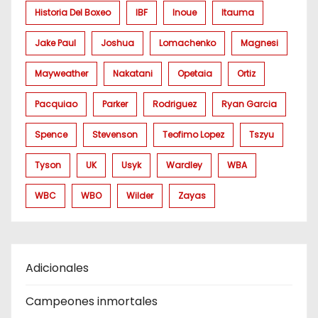
Historia Del Boxeo
IBF
Inoue
Itauma
Jake Paul
Joshua
Lomachenko
Magnesi
Mayweather
Nakatani
Opetaia
Ortiz
Pacquiao
Parker
Rodriguez
Ryan Garcia
Spence
Stevenson
Teofimo Lopez
Tszyu
Tyson
UK
Usyk
Wardley
WBA
WBC
WBO
Wilder
Zayas
Adicionales
Campeones inmortales