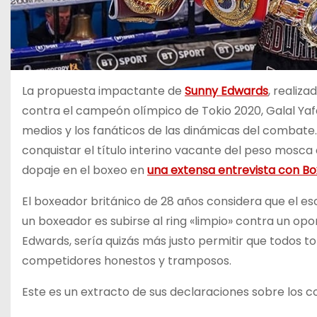
La propuesta impactante de
Sunny Edwards
, realiz
contra el campeón olímpico de Tokio 2020, Galal Yafai
medios y los fanáticos de las dinámicas del combat
conquistar el título interino vacante del peso mosca
dopaje en el boxeo en
una extensa entrevista con B
El boxeador británico de 28 años considera que el es
un boxeador es subirse al ring «limpio» contra un op
Edwards, sería quizás más justo permitir que todos t
competidores honestos y tramposos.
Este es un extracto de sus declaraciones sobre los c