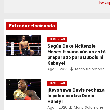
e
boxe
g
a
Entrada relacionada
c
FLASHNEWS
i
Según Duke McKenzie,
Moses Itauma aún no está
ó
preparado para Dubois ni
Kabayel
n
Ago 6, 2026
Mario Salomone
d
FLASHNEWS
e
¡Keyshawn Davis rechaza
e
la pelea contra Devin
Haney!
n
Ago 1, 2026
Mario Salomone