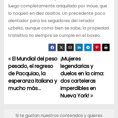
luego completamente aniquilado por Inoue, que
lo noqueó en diez asaltos. Un precedente poco
alentador para los seguidores del retador
uzbeko, aunque como bien se sabe, la propiedad
transitiva no siempre se cumple en el boxeo.
El Mundial del peso
¡Mujeres
N
pesado, el regreso
legendarias y
a
de Pacquiao, la
duelos en la cima:
esperanza italiana y
dos carteleras
v
mucho más…
imperdibles en
e
Nueva York!
g
a
Si te gustan nuestros contenidos y quieres