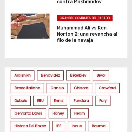
contra Makhmudov
GRANDES COMBATES DEL PASADO
Muhammad Ali vs Ken
Norton 2: una revancha al
filo de la navaja
Alalshikh
Benavidez
Beterbiev
Bivol
Boxeo Italiano
Canelo
Chisora
Crawford
Dubois
EBU
Ennis
Fundora
Fury
Gervonta Davis
Haney
Hearn
Historia Del Boxeo
IBF
Inoue
Itauma