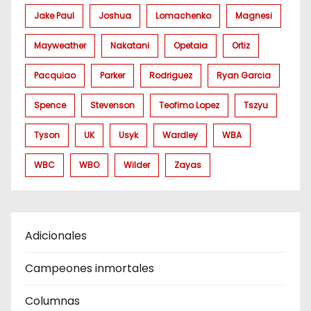
Jake Paul
Joshua
Lomachenko
Magnesi
Mayweather
Nakatani
Opetaia
Ortiz
Pacquiao
Parker
Rodriguez
Ryan Garcia
Spence
Stevenson
Teofimo Lopez
Tszyu
Tyson
UK
Usyk
Wardley
WBA
WBC
WBO
Wilder
Zayas
Adicionales
Campeones inmortales
Columnas