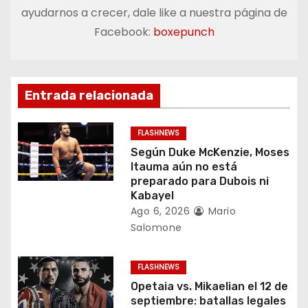
ayudarnos a crecer, dale like a nuestra página de
c
Facebook:
boxepunch
i
ó
Entrada relacionada
n
d
FLASHNEWS
Según Duke McKenzie, Moses
e
Itauma aún no está
preparado para Dubois ni
e
Kabayel
Ago 6, 2026
Mario
n
Salomone
t
FLASHNEWS
r
Opetaia vs. Mikaelian el 12 de
septiembre: batallas legales