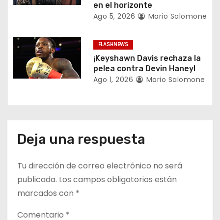
a
en el horizonte
Ago 5, 2026
Mario Salomone
d
a
FLASHNEWS
¡Keyshawn Davis rechaza la
s
pelea contra Devin Haney!
Ago 1, 2026
Mario Salomone
Deja una respuesta
Tu dirección de correo electrónico no será
publicada.
Los campos obligatorios están
marcados con
*
Comentario
*