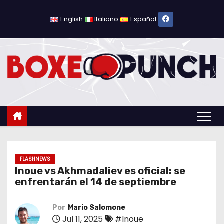
S
a
English
Italiano
Español
l
t
a
r
a
l
c
o
n
t
FLASHNEWS
Inoue vs Akhmadaliev es oficial: se
e
enfrentarán el 14 de septiembre
n
i
Por
Mario Salomone
d
Jul 11, 2025
#Inoue