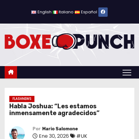
S
a
English
Italiano
Español
l
t
a
r
a
l
c
o
n
t
FLASHNEWS
Habla Joshua: “Les estamos
e
inmensamente agradecidos”
n
i
Por
Mario Salomone
d
Ene 30, 2026
#UK