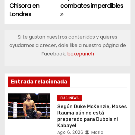
a
Chisora en
combates imperdibles
Londres
v
e
Si te gustan nuestros contenidos y quieres
g
ayudarnos a crecer, dale like a nuestra página de
a
Facebook:
boxepunch
c
i
Entrada relacionada
ó
FLASHNEWS
n
Según Duke McKenzie, Moses
Itauma aún no está
d
preparado para Dubois ni
Kabayel
e
Ago 6, 2026
Mario