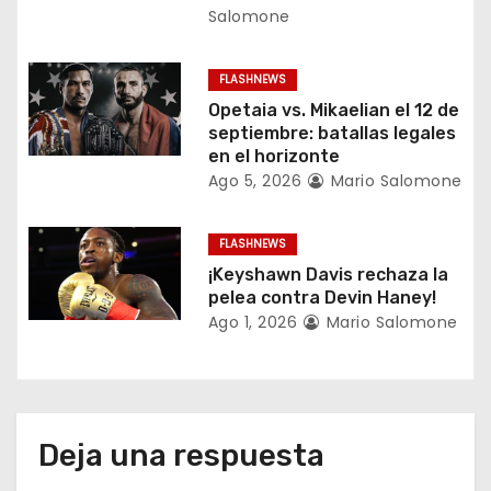
Salomone
e
n
FLASHNEWS
Opetaia vs. Mikaelian el 12 de
t
septiembre: batallas legales
en el horizonte
r
Ago 5, 2026
Mario Salomone
a
FLASHNEWS
d
¡Keyshawn Davis rechaza la
a
pelea contra Devin Haney!
Ago 1, 2026
Mario Salomone
s
Deja una respuesta