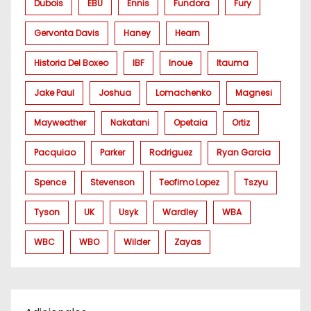
Dubois
EBU
Ennis
Fundora
Fury
Gervonta Davis
Haney
Hearn
Historia Del Boxeo
IBF
Inoue
Itauma
Jake Paul
Joshua
Lomachenko
Magnesi
Mayweather
Nakatani
Opetaia
Ortiz
Pacquiao
Parker
Rodriguez
Ryan Garcia
Spence
Stevenson
Teofimo Lopez
Tszyu
Tyson
UK
Usyk
Wardley
WBA
WBC
WBO
Wilder
Zayas