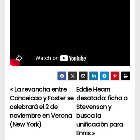
La revancha entre
Eddie Hearn
N
Conceicao y Foster se
desatado: ficha a
a
celebrará el 2 de
Stevenson y
noviembre en Verona
busca la
v
(New York)
unificación para
e
Ennis