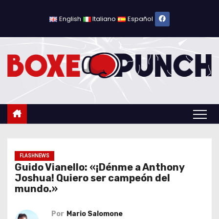
S
a
English
Italiano
Español
l
t
a
r
a
l
c
o
n
t
FLASHNEWS
Guido Vianello: «¡Dénme a Anthony
e
Joshua! Quiero ser campeón del
n
mundo.»
i
d
Por
Mario Salomone