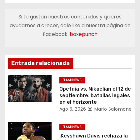
g
a
Si te gustan nuestros contenidos y quieres
ayudarnos a crecer, dale like a nuestra página de
c
Facebook:
boxepunch
i
ó
Entrada relacionada
n
d
FLASHNEWS
Opetaia vs. Mikaelian el 12 de
e
septiembre: batallas legales
en el horizonte
e
Ago 5, 2026
Mario Salomone
n
FLASHNEWS
t
¡Keyshawn Davis rechaza la