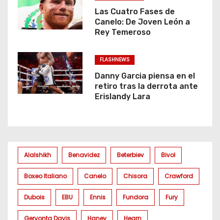
Las Cuatro Fases de
Canelo: De Joven León a
Rey Temeroso
FLASHNEWS
Danny Garcia piensa en el
retiro tras la derrota ante
Erislandy Lara
Alalshikh
Benavidez
Beterbiev
Bivol
Boxeo Italiano
Canelo
Chisora
Crawford
Dubois
EBU
Ennis
Fundora
Fury
Gervonta Davis
Haney
Hearn