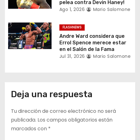
pelea contra Devin Haney!
r
Ago 1, 2026
Mario Salomone
a
FLASHNEWS
d
Andre Ward considera que
Errol Spence merece estar
a
en el Salón de la Fama
Jul 31, 2026
Mario Salomone
s
Deja una respuesta
Tu dirección de correo electrónico no será
publicada.
Los campos obligatorios están
marcados con
*