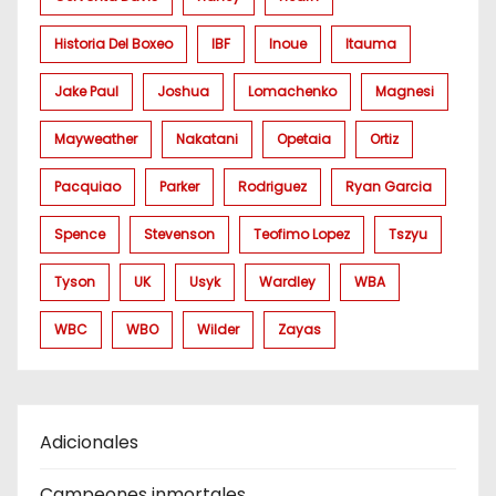
Historia Del Boxeo
IBF
Inoue
Itauma
Jake Paul
Joshua
Lomachenko
Magnesi
Mayweather
Nakatani
Opetaia
Ortiz
Pacquiao
Parker
Rodriguez
Ryan Garcia
Spence
Stevenson
Teofimo Lopez
Tszyu
Tyson
UK
Usyk
Wardley
WBA
WBC
WBO
Wilder
Zayas
Adicionales
Campeones inmortales