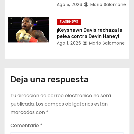
r
Ago 5, 2026
Mario Salomone
a
FLASHNEWS
d
¡Keyshawn Davis rechaza la
a
pelea contra Devin Haney!
Ago 1, 2026
Mario Salomone
s
Deja una respuesta
Tu dirección de correo electrónico no será
publicada.
Los campos obligatorios están
marcados con
*
Comentario
*