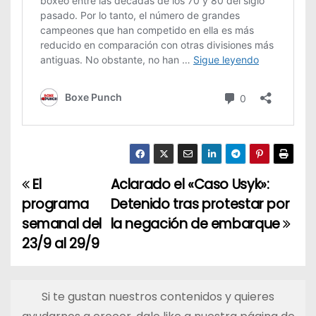
El
Aclarado el «Caso Usyk»:
N
programa
Detenido tras protestar por
a
semanal del
la negación de embarque
23/9 al 29/9
v
e
Si te gustan nuestros contenidos y quieres
g