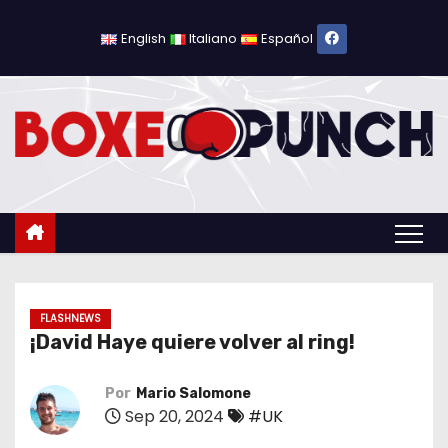
S
a
English
Italiano
Español
l
t
a
r
a
l
c
o
n
t
FLASHNEWS
¡David Haye quiere volver al ring!
e
n
Por
Mario Salomone
i
Sep 20, 2024
#UK
d