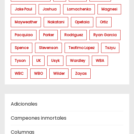
Jake Paul
Joshua
Lomachenko
Magnesi
Mayweather
Nakatani
Opetaia
Ortiz
Pacquiao
Parker
Rodriguez
Ryan Garcia
Spence
Stevenson
Teofimo Lopez
Tszyu
Tyson
UK
Usyk
Wardley
WBA
WBC
WBO
Wilder
Zayas
Adicionales
Campeones inmortales
Columnas