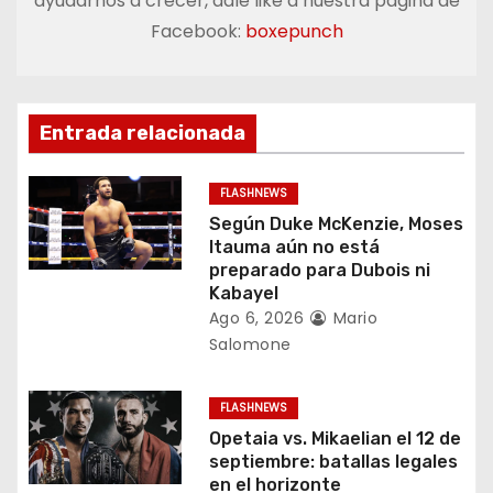
ayudarnos a crecer, dale like a nuestra página de
a
Facebook:
boxepunch
c
i
Entrada relacionada
ó
FLASHNEWS
n
Según Duke McKenzie, Moses
Itauma aún no está
d
preparado para Dubois ni
Kabayel
e
Ago 6, 2026
Mario
Salomone
e
n
FLASHNEWS
Opetaia vs. Mikaelian el 12 de
t
septiembre: batallas legales
en el horizonte