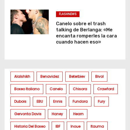
FLASHNEWS
Canelo sobre el trash
talking de Berlanga: «Me
encanta romperles la cara
cuando hacen eso»
Alalshikh
Benavidez
Beterbiev
Bivol
Boxeo Italiano
Canelo
Chisora
Crawford
Dubois
EBU
Ennis
Fundora
Fury
Gervonta Davis
Haney
Hearn
Historia Del Boxeo
IBF
Inoue
Itauma