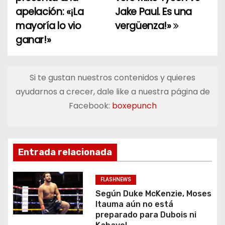
a
apelación: «¡La
Jake Paul. Es una
mayoría lo vio
vergüenza!»
v
ganar!»
e
g
Si te gustan nuestros contenidos y quieres
a
ayudarnos a crecer, dale like a nuestra página de
Facebook:
boxepunch
c
i
ó
Entrada relacionada
n
FLASHNEWS
d
Según Duke McKenzie, Moses
Itauma aún no está
e
preparado para Dubois ni